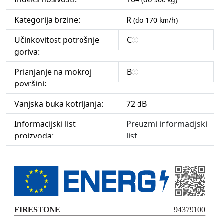
Kategorija brzine:
R
(do 170 km/h)
Učinkovitost potrošnje
C
goriva:
Prianjanje na mokroj
B
površini:
Vanjska buka kotrljanja:
72 dB
Informacijski list
Preuzmi informacijski
proizvoda:
list