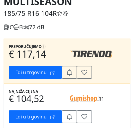
MULTISEASON
185/75 R16
104R
C
B
72 dB
PREPORUČUJEMO
€ 117,14
Idi u trgovinu
NAJNIŽA CIJENA
€ 104,52
Idi u trgovinu