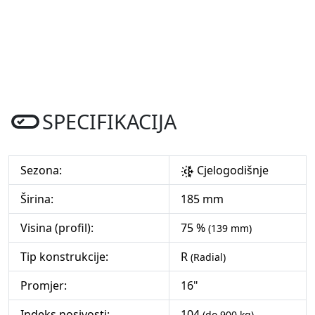
SPECIFIKACIJA
Sezona:
Cjelogodišnje
Širina:
185 mm
Visina (profil):
75 %
(139 mm)
Tip konstrukcije:
R
(Radial)
Promjer:
16"
Indeks nosivosti:
104
(do 900 kg)