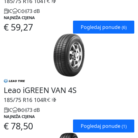
185/75 R16
104T
C
C
73 dB
NAJNIŽA CIJENA
€ 59,27
Pogledaj ponude
(6)
Leao iGREEN VAN 4S
185/75 R16
104R
C
B
73 dB
NAJNIŽA CIJENA
€ 78,50
Pogledaj ponude
(1)