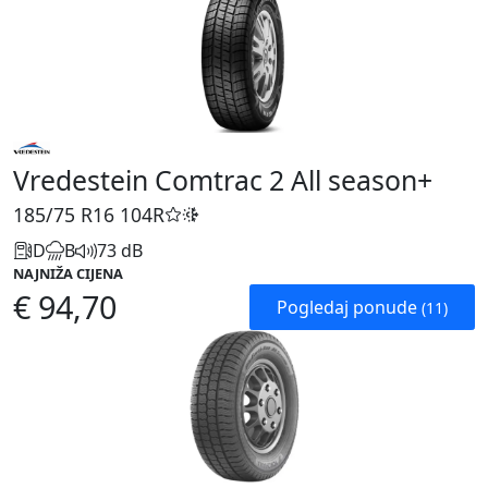
Vredestein Comtrac 2 All season+
185/75 R16
104R
D
B
73 dB
NAJNIŽA CIJENA
€ 94,70
Pogledaj ponude
(11)