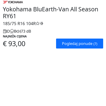
Yokohama BluEarth-Van All Season
RY61
185/75 R16
104R
D
B
73 dB
NAJNIŽA CIJENA
€ 93,00
Pogledaj ponude
(7)