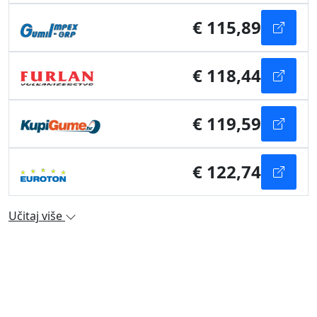
€ 115,89
€ 118,44
€ 119,59
€ 122,74
Učitaj više