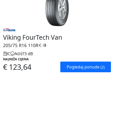
Viking FourTech Van
205/75 R16
110R
C
A
73 dB
NAJNIŽA CIJENA
€ 123,64
Pogledaj ponude
(2)