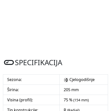
SPECIFIKACIJA
Sezona:
Cjelogodišnje
Širina:
205 mm
Visina (profil):
75 %
(154 mm)
Tip konstrukcije:
R
(Radial)