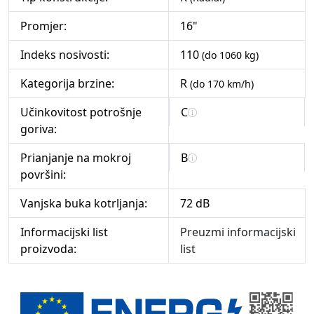
Promjer:
16"
Indeks nosivosti:
110
(do 1060 kg)
Kategorija brzine:
R
(do 170 km/h)
Učinkovitost potrošnje
C
goriva:
Prianjanje na mokroj
B
površini:
Vanjska buka kotrljanja:
72 dB
Informacijski list
Preuzmi informacijski
proizvoda:
list