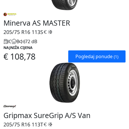
Minerva AS MASTER
205/75 R16
113S
C
B
72 dB
NAJNIŽA CIJENA
€ 108,78
Pogledaj ponude
(1)
Gripmax SureGrip A/S Van
205/75 R16
113T