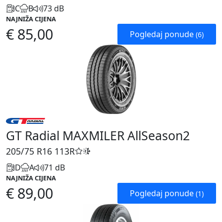
C
B
73 dB
NAJNIŽA CIJENA
€ 85,00
Pogledaj ponude
(6)
GT Radial MAXMILER AllSeason2
205/75 R16
113R
D
A
71 dB
NAJNIŽA CIJENA
€ 89,00
Pogledaj ponude
(1)