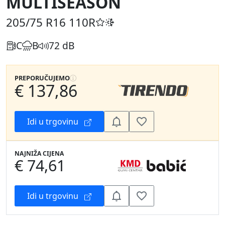
MULTISEASON
205/75 R16
110R
C
B
72 dB
PREPORUČUJEMO
€ 137,86
Idi u trgovinu
NAJNIŽA CIJENA
€ 74,61
Idi u trgovinu