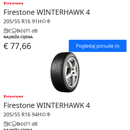
Firestone WINTERHAWK 4
205/55 R16
91H
C
B
71 dB
NAJNIŽA CIJENA
€ 77,66
Pogledaj ponude
(9)
Firestone WINTERHAWK 4
205/55 R16
94H
C
B
71 dB