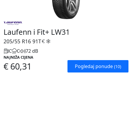
Laufenn i Fit+ LW31
205/55 R16
91T
C
C
72 dB
NAJNIŽA CIJENA
€ 60,31
Pogledaj ponude
(10)