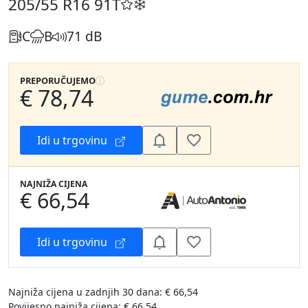
205/55 R16
91T
C
B
71 dB
PREPORUČUJEMO
€ 78,74
Idi u trgovinu
NAJNIŽA CIJENA
€ 66,54
Idi u trgovinu
Najniža cijena u zadnjih 30 dana: € 66,54
Povijesno najniža cijena: € 66,54