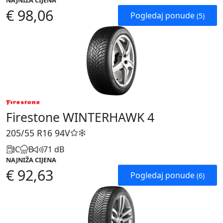
NAJNIŽA CIJENA
€ 98,06
Pogledaj ponude
(5)
Firestone WINTERHAWK 4
205/55 R16
94V
C
B
71 dB
NAJNIŽA CIJENA
€ 92,63
Pogledaj ponude
(6)