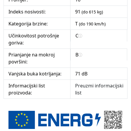
Indeks nosivosti:
91
(do 615 kg)
Kategorija brzine:
T
(do 190 km/h)
Učinkovitost potrošnje
C
goriva:
Prianjanje na mokroj
B
površini:
Vanjska buka kotrljanja:
71 dB
Informacijski list
Preuzmi informacijski
proizvoda:
list