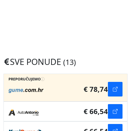
SVE PONUDE
(13)
PREPORUČUJEMO
€ 78,74
€ 66,54