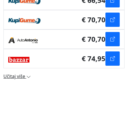
€ 66,54
€ 70,70
€ 70,70
€ 74,95
Učitaj više