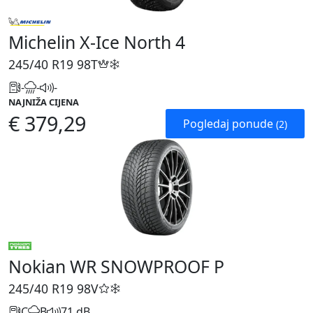
Michelin X-Ice North 4
245/40 R19
98T
-
-
-
NAJNIŽA CIJENA
€ 379,29
Pogledaj ponude
(2)
Nokian WR SNOWPROOF P
245/40 R19
98V
C
B
71 dB