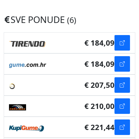
SVE PONUDE
(6)
€ 184,09
€ 184,09
€ 207,50
€ 210,00
€ 221,44