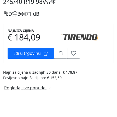
245/40 R19
98V
D
B
71 dB
NAJNIŽA CIJENA
€ 184,09
Idi u trgovinu
Najniža cijena u zadnjih 30 dana: € 178,87
Povijesno najniža cijena: € 153,50
Pogledaj sve ponude