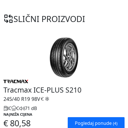
SLIČNI PROIZVODI
Tracmax ICE-PLUS S210
245/40 R19
98V
C
C
71 dB
NAJNIŽA CIJENA
€ 80,58
Pogledaj ponude
(4)