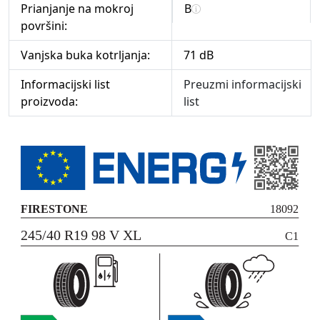
Prianjanje na mokroj
B
površini:
Vanjska buka kotrljanja:
71 dB
Informacijski list
Preuzmi informacijski
proizvoda:
list