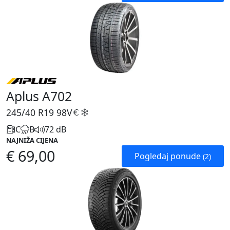
Aplus A702
245/40 R19
98V
C
B
72 dB
NAJNIŽA CIJENA
€ 69,00
Pogledaj ponude
(2)