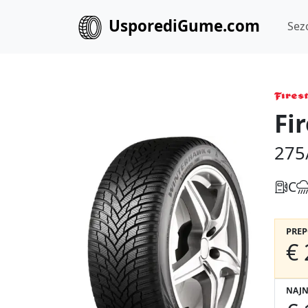
UsporediGume.com
Sez
Fi
275
C
PRE
€ 
NAJN