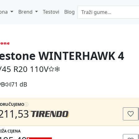
ona
Brend
Testovi
Blog
restone WINTERHAWK 4
/45 R20
110V
B
71 dB
PORUČUJEMO
211,53
IŽA CIJENA