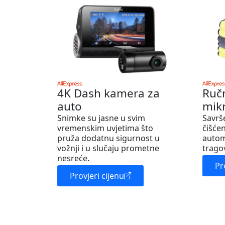
4K Dash kamera za
Ruč
auto
mik
Snimke su jasne u svim
Savrš
vremenskim uvjetima što
čišćen
pruža dodatnu sigurnost u
autom
vožnji i u slučaju prometne
trago
nesreće.
Pr
Provjeri cijenu