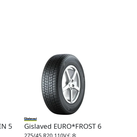
IN 5
Gislaved EURO*FROST 6
275/45 R20
110V