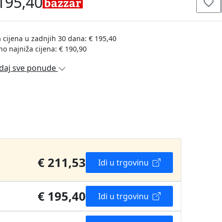
195,40
 cijena u zadnjih 30 dana: € 195,40
no najniža cijena: € 190,90
daj sve ponude
€ 211,53
Idi u trgovinu
€ 195,40
Idi u trgovinu