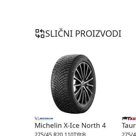
SLIČNI PROIZVODI
Michelin X-Ice North 4
Tau
275/45 R20
110T
275/4