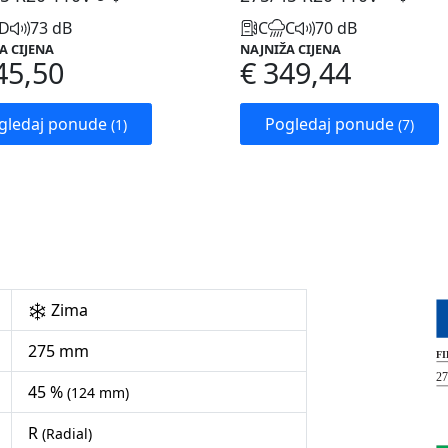
D
73 dB
C
C
70 dB
A CIJENA
NAJNIŽA CIJENA
45,50
€ 349,44
gledaj ponude
Pogledaj ponude
(1)
(7)
Zima
275 mm
45 %
(124 mm)
R
(Radial)