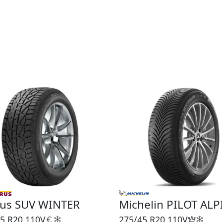
rus SUV WINTER
Michelin PILOT ALP
5 R20
110V
275/45 R20
110V