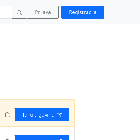
Prijava
Registracija
Idi u trgovinu