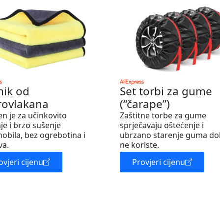
nik od
Set torbi za gume
rovlakana
(“čarape”)
en je za učinkovito
Zaštitne torbe za gume
je i brzo sušenje
sprječavaju oštećenje i
obila, bez ogrebotina i
ubrzano starenje guma do
va.
ne koriste.
ovjeri cijenu
Provjeri cijenu