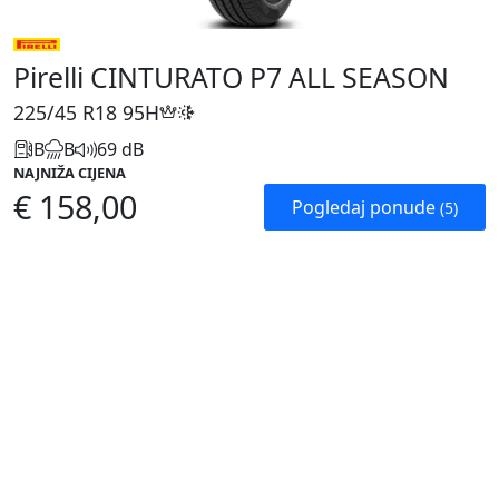
Pirelli CINTURATO P7 ALL SEASON
225/45 R18
95H
B
B
69 dB
NAJNIŽA CIJENA
€ 158,00
Pogledaj ponude
(5)