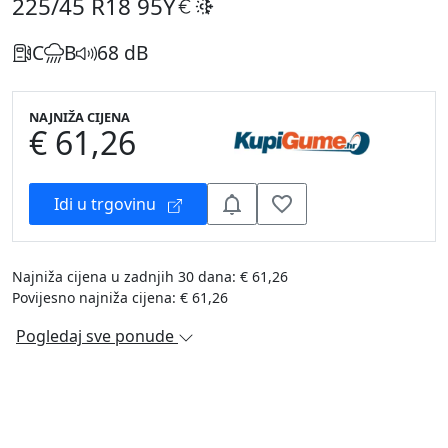
225/45 R18
95Y
C
B
68 dB
NAJNIŽA CIJENA
€ 61,26
Idi u trgovinu
Najniža cijena u zadnjih 30 dana: € 61,26
Povijesno najniža cijena: € 61,26
Pogledaj sve ponude