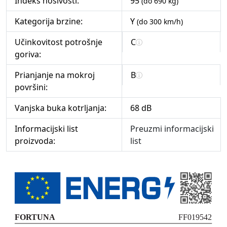
Indeks nosivosti:
95
(do 690 kg)
Kategorija brzine:
Y
(do 300 km/h)
Učinkovitost potrošnje
C
goriva:
Prianjanje na mokroj
B
površini:
Vanjska buka kotrljanja:
68 dB
Informacijski list
Preuzmi informacijski
proizvoda:
list