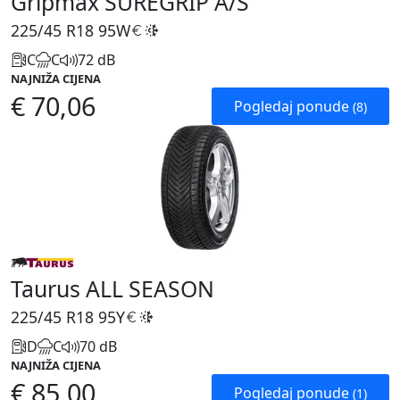
Gripmax SUREGRIP A/S
225/45 R18
95W
C
C
72 dB
NAJNIŽA CIJENA
€ 70,06
Pogledaj ponude
(8)
Taurus ALL SEASON
225/45 R18
95Y
D
C
70 dB
NAJNIŽA CIJENA
€ 85,00
Pogledaj ponude
(1)