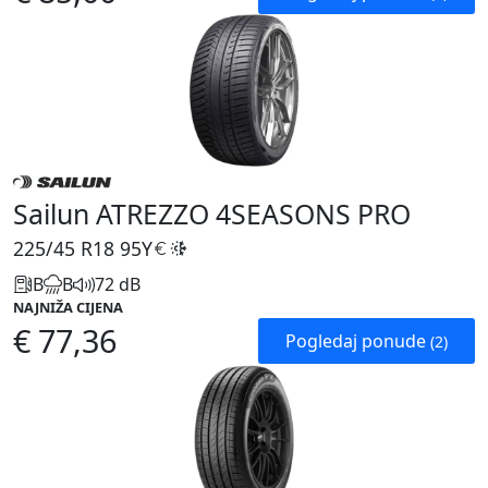
Sailun ATREZZO 4SEASONS PRO
225/45 R18
95Y
B
B
72 dB
NAJNIŽA CIJENA
€ 77,36
Pogledaj ponude
(2)