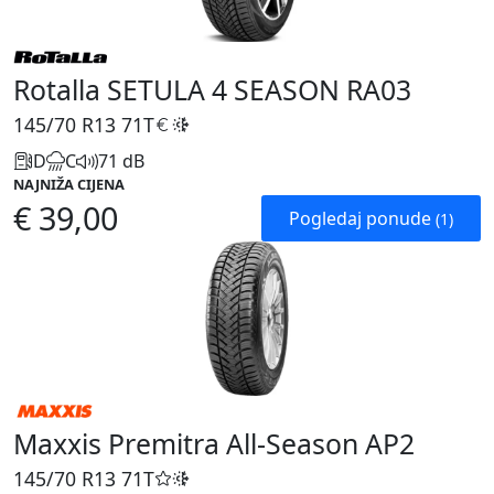
Rotalla SETULA 4 SEASON RA03
145/70 R13
71T
D
C
71 dB
NAJNIŽA CIJENA
€ 39,00
Pogledaj ponude
(1)
Maxxis Premitra All-Season AP2
145/70 R13
71T