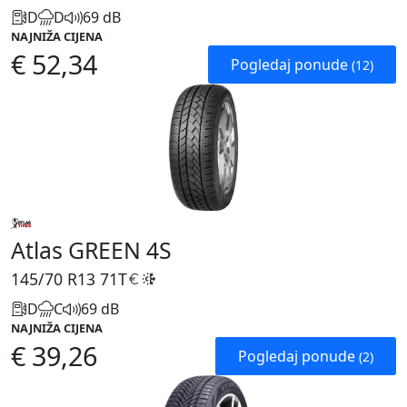
D
D
69 dB
NAJNIŽA CIJENA
€ 52,34
Pogledaj ponude
(12)
Atlas GREEN 4S
145/70 R13
71T
D
C
69 dB
NAJNIŽA CIJENA
€ 39,26
Pogledaj ponude
(2)