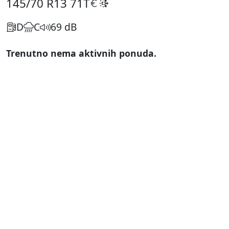
145/70 R13
71T
D
C
69 dB
Trenutno nema aktivnih ponuda.