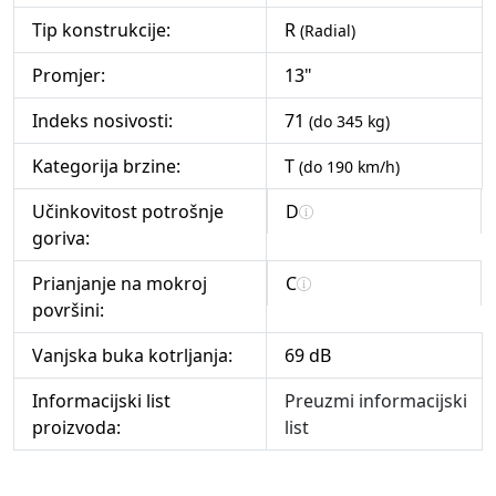
Tip konstrukcije:
R
(Radial)
Promjer:
13"
Indeks nosivosti:
71
(do 345 kg)
Kategorija brzine:
T
(do 190 km/h)
Učinkovitost potrošnje
D
goriva:
Prianjanje na mokroj
C
površini:
Vanjska buka kotrljanja:
69 dB
Informacijski list
Preuzmi informacijski
proizvoda:
list