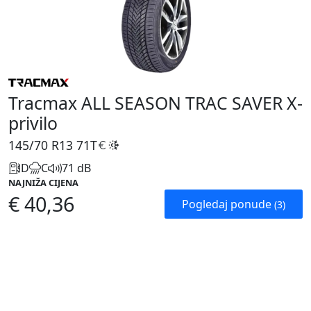
Tracmax ALL SEASON TRAC SAVER X-
privilo
145/70 R13
71T
D
C
71 dB
NAJNIŽA CIJENA
€ 40,36
Pogledaj ponude
(3)