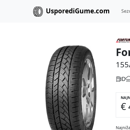
UsporediGume.com
Sez
Fo
155
D
NAJN
€ 
Najniža