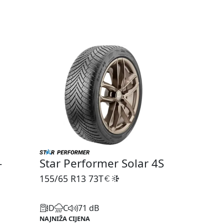
-
Star Performer Solar 4S
155/65 R13
73T
D
C
71 dB
NAJNIŽA CIJENA