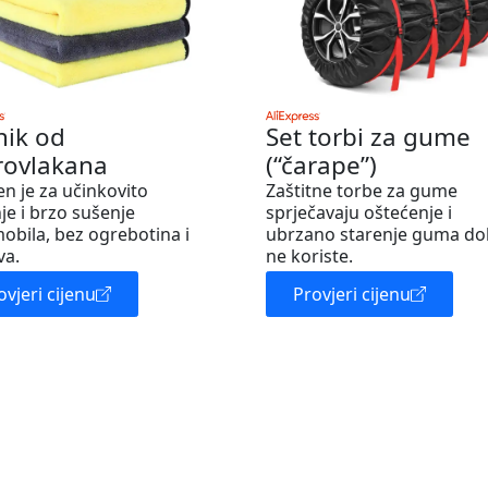
nik od
Set torbi za gume
rovlakana
(“čarape”)
en je za učinkovito
Zaštitne torbe za gume
je i brzo sušenje
sprječavaju oštećenje i
obila, bez ogrebotina i
ubrzano starenje guma do
va.
ne koriste.
ovjeri cijenu
Provjeri cijenu