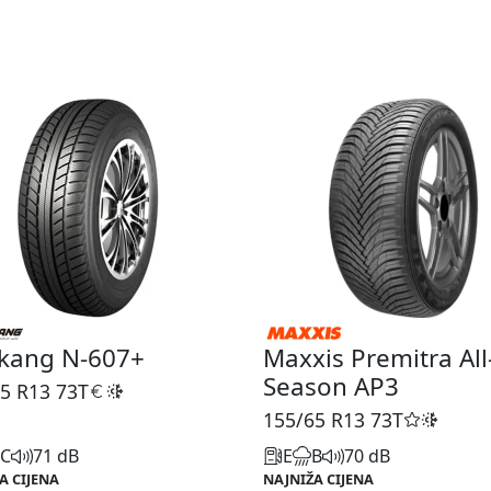
kang N-607+
Maxxis Premitra All
Season AP3
5 R13
73T
155/65 R13
73T
C
71 dB
E
B
70 dB
A CIJENA
NAJNIŽA CIJENA