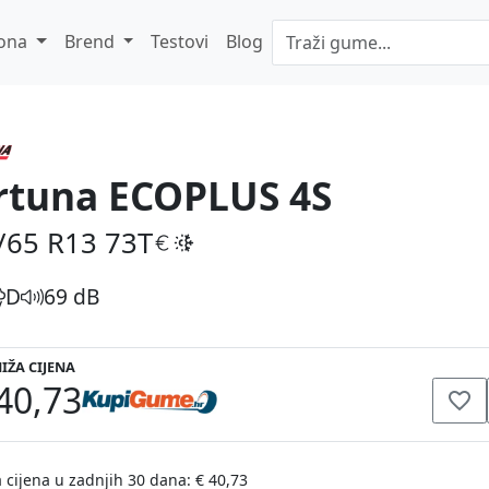
ona
Brend
Testovi
Blog
rtuna ECOPLUS 4S
/65 R13
73T
D
69 dB
IŽA CIJENA
40,73
 cijena u zadnjih 30 dana: € 40,73