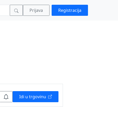
Prijava
Registracija
Idi u trgovinu