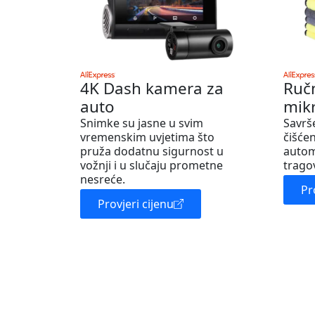
4K Dash kamera za
Ruč
auto
mik
Snimke su jasne u svim
Savrš
vremenskim uvjetima što
čišćen
pruža dodatnu sigurnost u
autom
vožnji i u slučaju prometne
trago
nesreće.
Pr
Provjeri cijenu