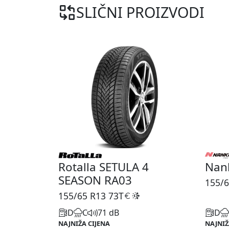
SLIČNI PROIZVODI
Rotalla SETULA 4
Nan
SEASON RA03
155/6
155/65 R13
73T
D
C
71 dB
D
NAJNIŽA CIJENA
NAJNIŽ