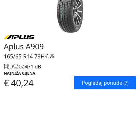
Aplus A909
165/65 R14
79H
D
C
71 dB
NAJNIŽA CIJENA
€ 40,24
Pogledaj ponude
(7)