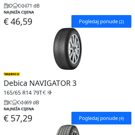
D
C
71 dB
NAJNIŽA CIJENA
€ 46,59
Pogledaj ponude
(2)
Debica NAVIGATOR 3
165/65 R14
79T
C
C
69 dB
NAJNIŽA CIJENA
€ 57,29
Pogledaj ponude
(4)