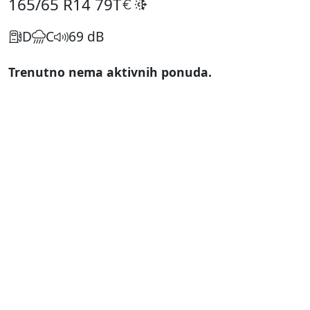
165/65 R14
79T
D
C
69 dB
Trenutno nema aktivnih ponuda.