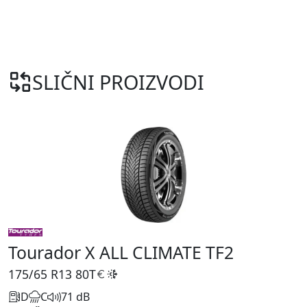
SLIČNI PROIZVODI
Tourador X ALL CLIMATE TF2
175/65 R13
80T
D
C
71 dB