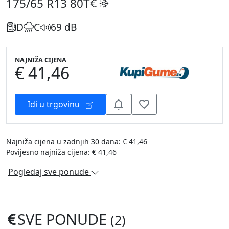
175/65 R13
80T
D
C
69 dB
NAJNIŽA CIJENA
€ 41,46
Idi u trgovinu
Najniža cijena u zadnjih 30 dana: € 41,46
Povijesno najniža cijena: € 41,46
Pogledaj sve ponude
SVE PONUDE
(2)