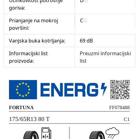
Učinkovitost potrošnje
D
goriva:
Prianjanje na mokroj
C
površini:
Vanjska buka kotrljanja:
69 dB
Informacijski list
Preuzmi informacijski
proizvoda:
list