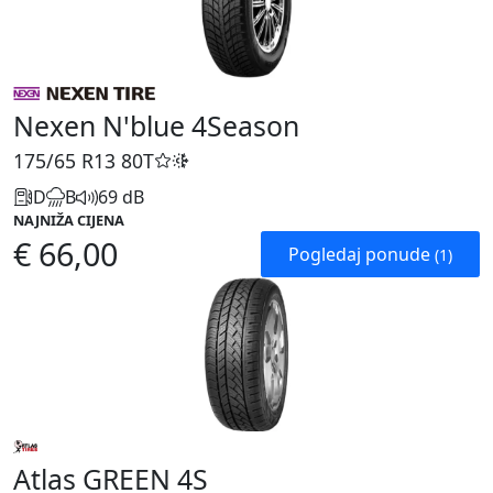
Nexen N'blue 4Season
175/65 R13
80T
D
B
69 dB
NAJNIŽA CIJENA
€ 66,00
Pogledaj ponude
(1)
Atlas GREEN 4S