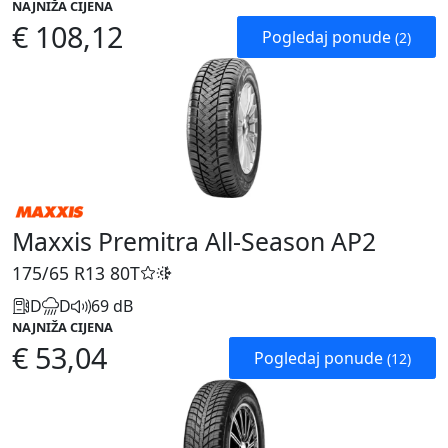
NAJNIŽA CIJENA
€ 108,12
Pogledaj ponude
(2)
Maxxis Premitra All-Season AP2
175/65 R13
80T
D
D
69 dB
NAJNIŽA CIJENA
€ 53,04
Pogledaj ponude
(12)