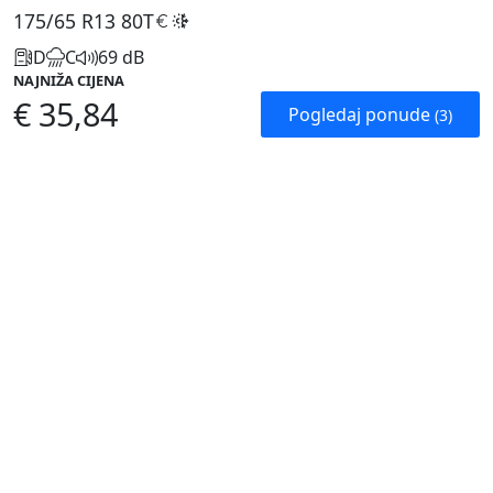
175/65 R13
80T
D
C
69 dB
NAJNIŽA CIJENA
€ 35,84
Pogledaj ponude
(3)