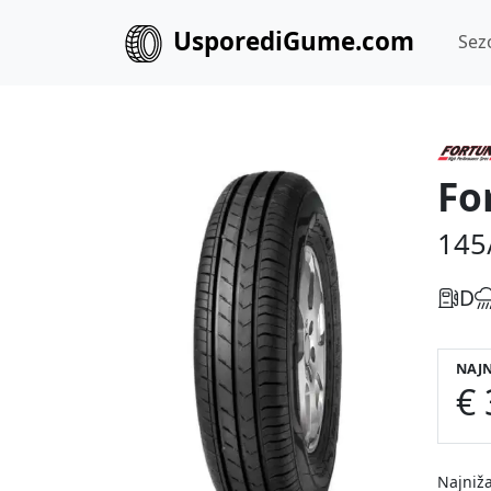
UsporediGume.com
Sez
Fo
145
D
NAJN
€ 
Najniža