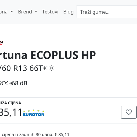
ona
Brend
Testovi
Blog
rtuna ECOPLUS HP
/60 R13
66T
C
68 dB
IŽA CIJENA
35,11
 cijena u zadnjih 30 dana: € 35,11