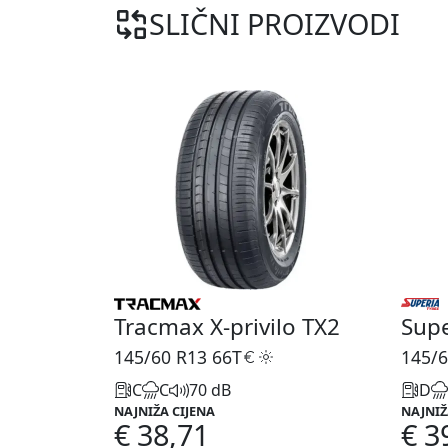
SLIČNI PROIZVODI
Tracmax X-privilo TX2
Sup
145/60 R13
66T
145/6
C
C
70 dB
D
NAJNIŽA CIJENA
NAJNIŽ
€ 38,71
€ 3