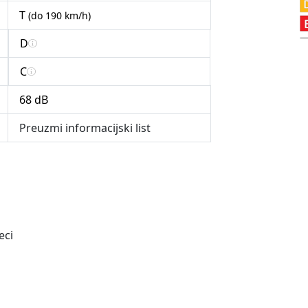
T
(do 190 km/h)
D
C
68 dB
Preuzmi informacijski list
eci