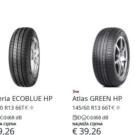
eria ECOBLUE HP
Atlas GREEN HP
0 R13
66T
145/60 R13
66T
C
68 dB
D
C
68 dB
A CIJENA
NAJNIŽA CIJENA
9,26
€ 39,26