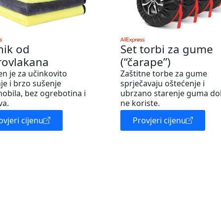
nik od
Set torbi za gume
rovlakana
(“čarape”)
en je za učinkovito
Zaštitne torbe za gume
je i brzo sušenje
sprječavaju oštećenje i
obila, bez ogrebotina i
ubrzano starenje guma do
va.
ne koriste.
ovjeri cijenu
Provjeri cijenu