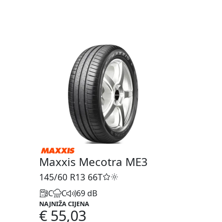
Maxxis Mecotra ME3
145/60 R13
66T
C
C
69 dB
NAJNIŽA CIJENA
€ 55,03