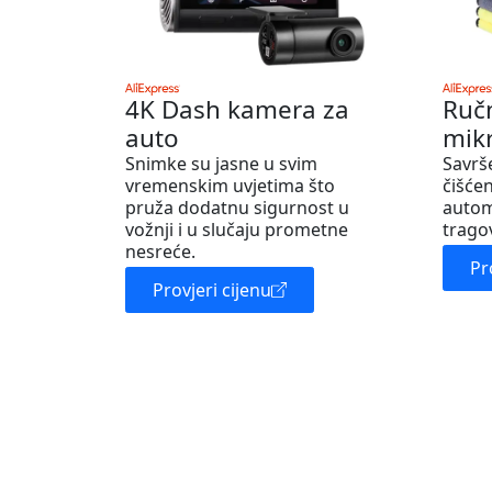
4K Dash kamera za
Ruč
auto
mik
Snimke su jasne u svim
Savrš
vremenskim uvjetima što
čišćen
pruža dodatnu sigurnost u
autom
vožnji i u slučaju prometne
trago
nesreće.
Pr
Provjeri cijenu