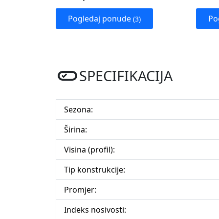
Pogledaj ponude
Po
(3)
SPECIFIKACIJA
Sezona:
Širina:
Visina (profil):
Tip konstrukcije:
Promjer:
Indeks nosivosti: