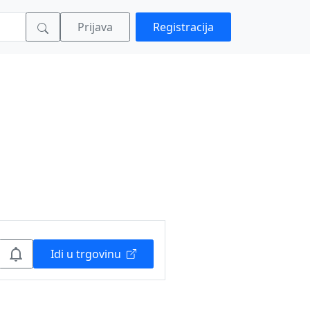
Prijava
Registracija
Idi u trgovinu