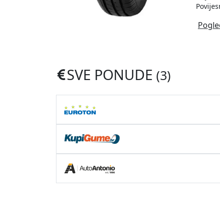
Povijes
Pogle
SVE PONUDE
(3)