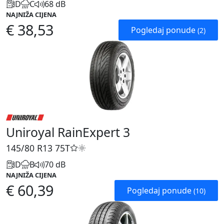
D
C
68 dB
NAJNIŽA CIJENA
€ 38,53
Pogledaj ponude
(2)
Uniroyal RainExpert 3
145/80 R13
75T
D
B
70 dB
NAJNIŽA CIJENA
€ 60,39
Pogledaj ponude
(10)