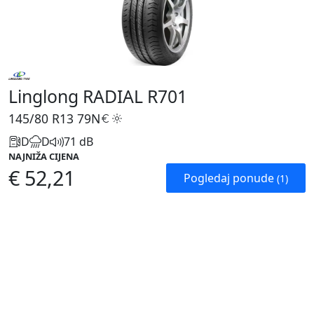
Linglong RADIAL R701
145/80 R13
79N
D
D
71 dB
NAJNIŽA CIJENA
€ 52,21
Pogledaj ponude
(1)