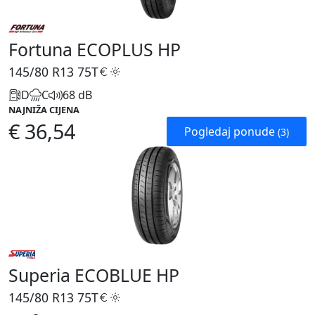
Fortuna ECOPLUS HP
145/80 R13
75T
D
C
68 dB
NAJNIŽA CIJENA
€ 36,54
Pogledaj ponude
(3)
Superia ECOBLUE HP
145/80 R13
75T