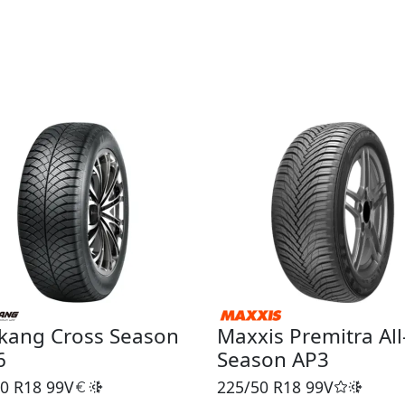
kang Cross Season
Maxxis Premitra All
6
Season AP3
0 R18
99V
225/50 R18
99V