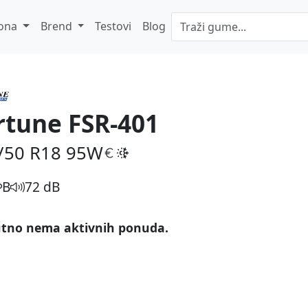
ona
Brend
Testovi
Blog
rtune FSR-401
/50 R18
95W
B
72 dB
tno nema aktivnih ponuda.