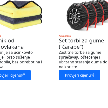
nik od
Set torbi za gume
rovlakana
(“čarape”)
en je za učinkovito
Zaštitne torbe za gume
je i brzo sušenje
sprječavaju oštećenje i
obila, bez ogrebotina i
ubrzano starenje guma do
va.
ne koriste.
ovjeri cijenu
Provjeri cijenu