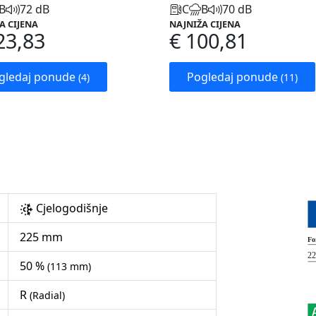
B
72 dB
C
B
70 dB
A CIJENA
NAJNIŽA CIJENA
23,83
€ 100,81
gledaj ponude
Pogledaj ponude
(4)
(11)
Cjelogodišnje
225 mm
50 %
(113 mm)
R
(Radial)