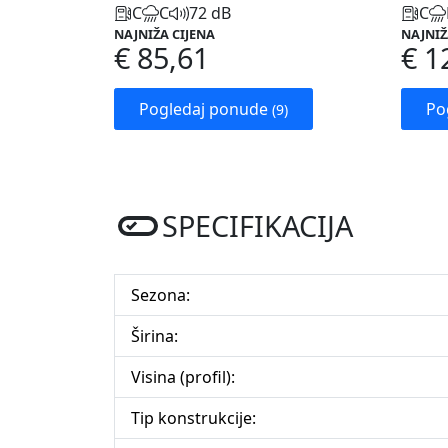
C
C
72 dB
C
NAJNIŽA CIJENA
NAJNIŽ
€ 85,61
€ 1
Pogledaj ponude
Po
(9)
SPECIFIKACIJA
Sezona:
Širina:
Visina (profil):
Tip konstrukcije: