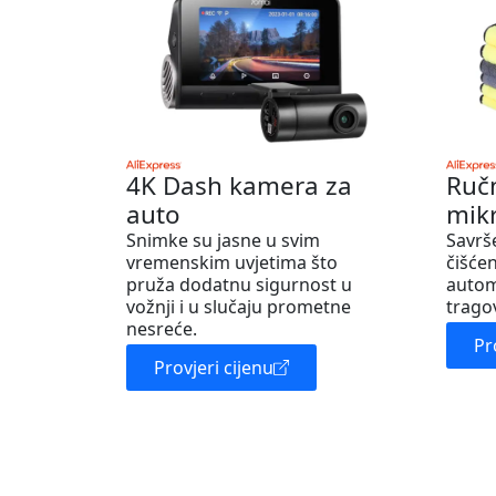
4K Dash kamera za
Ruč
auto
mik
Snimke su jasne u svim
Savrš
vremenskim uvjetima što
čišćen
pruža dodatnu sigurnost u
autom
vožnji i u slučaju prometne
trago
nesreće.
Pr
Provjeri cijenu