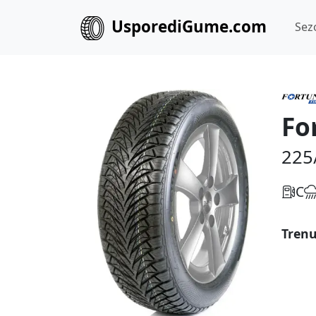
UsporediGume.com
Sez
Fo
225
C
Trenu