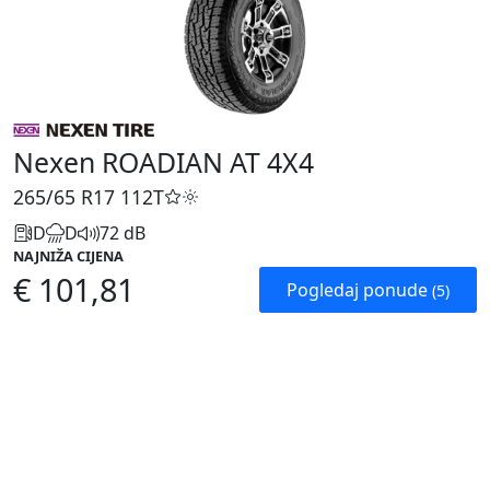
Nexen ROADIAN AT 4X4
265/65 R17
112T
D
D
72 dB
NAJNIŽA CIJENA
€ 101,81
Pogledaj ponude
(5)