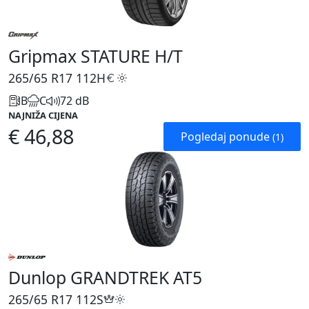
Gripmax STATURE H/T
265/65 R17
112H
B
C
72 dB
NAJNIŽA CIJENA
€ 46,88
Pogledaj ponude
(1)
Dunlop GRANDTREK AT5
265/65 R17
112S