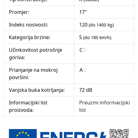
Promjer:
17"
Indeks nosivosti:
120
(do 1400 kg)
Kategorija brzine:
S
(do 180 km/h)
Učinkovitost potrošnje
C
goriva:
Prianjanje na mokroj
A
površini:
Vanjska buka kotrljanja:
72 dB
Informacijski list
Preuzmi informacijski
proizvoda:
list