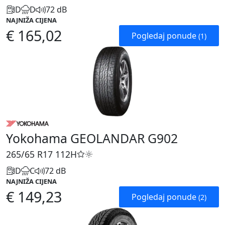
D
D
72 dB
NAJNIŽA CIJENA
€ 165,02
Pogledaj ponude
(1)
Yokohama GEOLANDAR G902
265/65 R17
112H
D
C
72 dB
NAJNIŽA CIJENA
€ 149,23
Pogledaj ponude
(2)