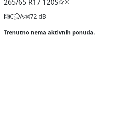
265/65 R17
120S
C
A
72 dB
Trenutno nema aktivnih ponuda.