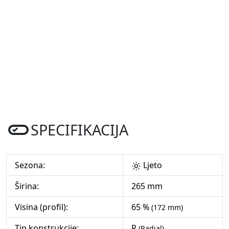
SPECIFIKACIJA
Sezona:
Ljeto
Širina:
265 mm
Visina (profil):
65 %
(172 mm)
Tip konstrukcije:
R
(Radial)