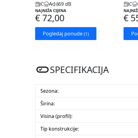
C
A
69 dB
C
NAJNIŽA CIJENA
NAJNIŽ
€ 72,00
€ 5
Pogledaj ponude
Po
(1)
SPECIFIKACIJA
Sezona:
Širina:
Visina (profil):
Tip konstrukcije: