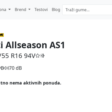
ona
Brend
Testovi
Blog
ti Allseason AS1
/55 R16
94V
B
70 dB
tno nema aktivnih ponuda.