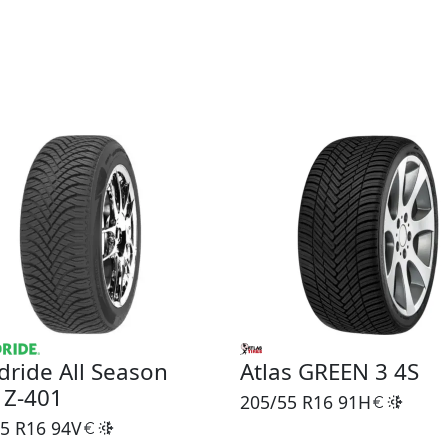
ride All Season
Atlas GREEN 3 4S
e Z-401
205/55 R16
91H
5 R16
94V