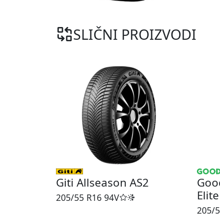
SLIČNI PROIZVODI
Giti Allseason AS2
Good
Elit
205/55 R16
94V
205/5