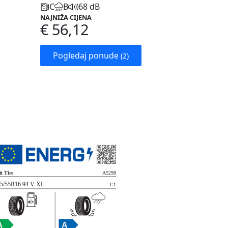
C
B
68 dB
NAJNIŽA CIJENA
€ 56,12
Pogledaj ponude
(2)