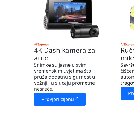
4K Dash kamera za
Ruč
auto
mik
Snimke su jasne u svim
Savrš
vremenskim uvjetima što
čišćen
pruža dodatnu sigurnost u
autom
vožnji i u slučaju prometne
trago
nesreće.
Pr
Provjeri cijenu