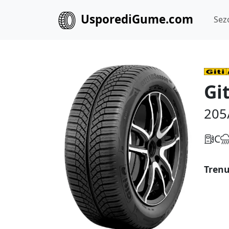
UsporediGume.com
Sez
Gi
205
C
Trenu