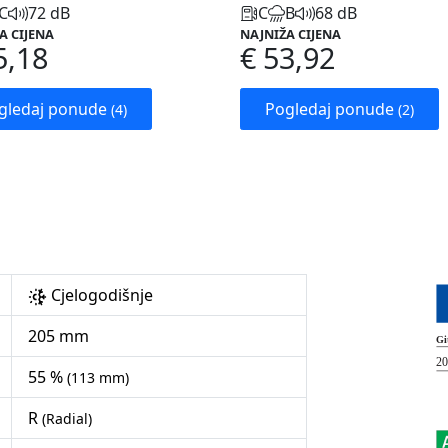
C
72 dB
C
B
68 dB
A CIJENA
NAJNIŽA CIJENA
5,18
€ 53,92
gledaj ponude
Pogledaj ponude
(4)
(2)
Cjelogodišnje
205 mm
55 %
(113 mm)
R
(Radial)