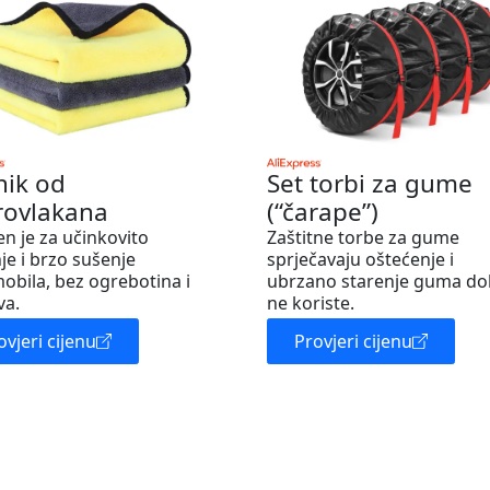
nik od
Set torbi za gume
rovlakana
(“čarape”)
en je za učinkovito
Zaštitne torbe za gume
je i brzo sušenje
sprječavaju oštećenje i
obila, bez ogrebotina i
ubrzano starenje guma do
va.
ne koriste.
ovjeri cijenu
Provjeri cijenu