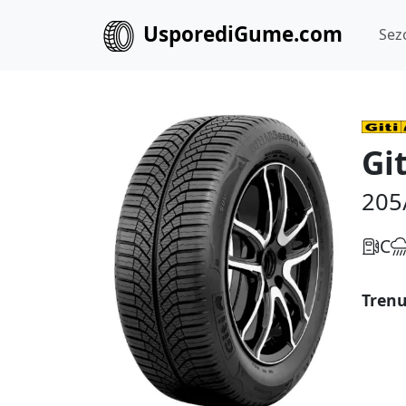
UsporediGume.com
Sez
Gi
205
C
Trenu