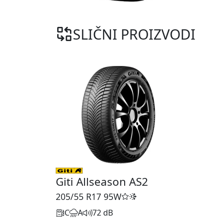
SLIČNI PROIZVODI
Giti Allseason AS2
205/55 R17
95W
C
A
72 dB