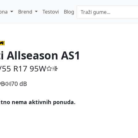
ona
Brend
Testovi
Blog
ti Allseason AS1
/55 R17
95W
B
70 dB
tno nema aktivnih ponuda.