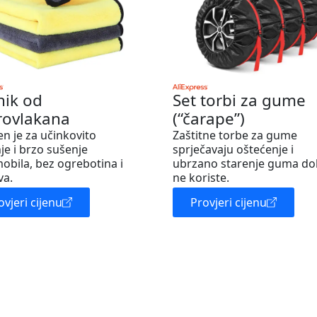
nik od
Set torbi za gume
rovlakana
(“čarape”)
en je za učinkovito
Zaštitne torbe za gume
je i brzo sušenje
sprječavaju oštećenje i
obila, bez ogrebotina i
ubrzano starenje guma do
va.
ne koriste.
ovjeri cijenu
Provjeri cijenu