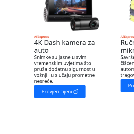
4K Dash kamera za
Ruč
auto
mik
Snimke su jasne u svim
Savrš
vremenskim uvjetima što
čišćen
pruža dodatnu sigurnost u
autom
vožnji i u slučaju prometne
trago
nesreće.
Pr
Provjeri cijenu