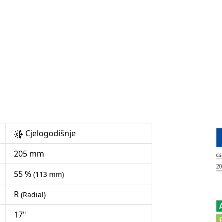
Cjelogodišnje
205 mm
55 %
(113 mm)
R
(Radial)
17"