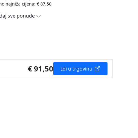
no najniža cijena: € 87,50
daj sve ponude
€ 91,50
Idi u trgovinu