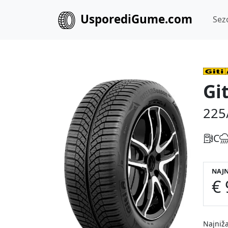
UsporediGume.com
Sez
Gi
225
C
NAJN
€ 
Najniža