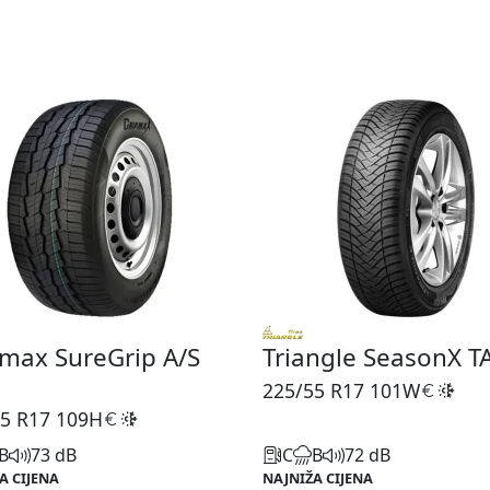
max SureGrip A/S
Triangle SeasonX T
225/55 R17
101W
5 R17
109H
B
73 dB
C
B
72 dB
A CIJENA
NAJNIŽA CIJENA