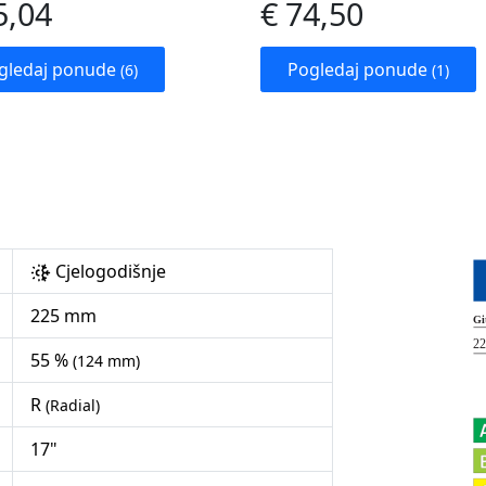
5,04
€ 74,50
gledaj ponude
Pogledaj ponude
(6)
(1)
Cjelogodišnje
225 mm
55 %
(124 mm)
R
(Radial)
17"