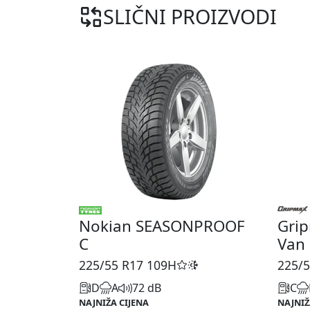
SLIČNI PROIZVODI
Nokian SEASONPROOF
Grip
C
Van
225/55 R17
109H
225/5
D
A
72 dB
C
NAJNIŽA CIJENA
NAJNIŽ