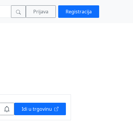
Prijava
Registracija
Idi u trgovinu