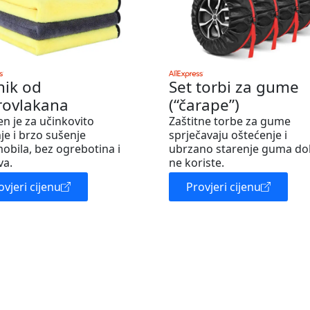
nik od
Set torbi za gume
rovlakana
(“čarape”)
en je za učinkovito
Zaštitne torbe za gume
je i brzo sušenje
sprječavaju oštećenje i
obila, bez ogrebotina i
ubrzano starenje guma do
va.
ne koriste.
ovjeri cijenu
Provjeri cijenu