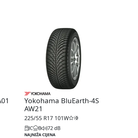
A01
Yokohama BluEarth-4S
AW21
225/55 R17
101W
C
B
72 dB
NAJNIŽA CIJENA