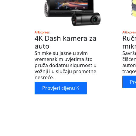
4K Dash kamera za
Ruč
auto
mik
Snimke su jasne u svim
Savrš
vremenskim uvjetima što
čišćen
pruža dodatnu sigurnost u
autom
vožnji i u slučaju prometne
trago
nesreće.
Pr
Provjeri cijenu