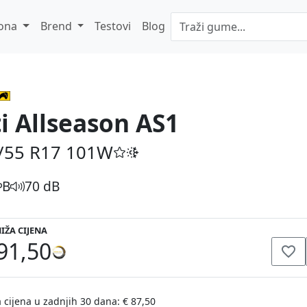
ona
Brend
Testovi
Blog
ti Allseason AS1
/55 R17
101W
B
70 dB
IŽA CIJENA
91,50
 cijena u zadnjih 30 dana: € 87,50