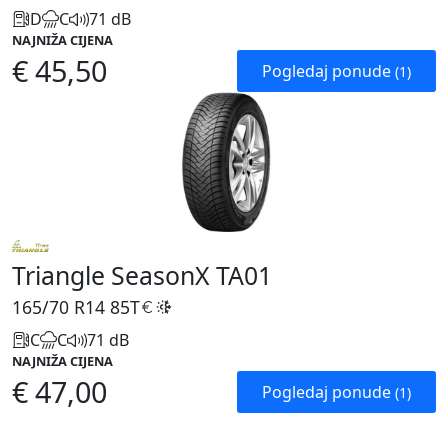
D
C
71 dB
NAJNIŽA CIJENA
€ 45,50
Pogledaj ponude
(1)
Triangle SeasonX TA01
165/70 R14
85T
C
C
71 dB
NAJNIŽA CIJENA
€ 47,00
Pogledaj ponude
(1)