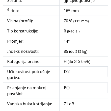
Sezona:
Cjelogodišnje
Širina:
165 mm
Visina (profil):
70 %
(115 mm)
Tip konstrukcije:
R
(Radial)
Promjer:
14"
Indeks nosivosti:
85
(do 515 kg)
Kategorija brzine:
H
(do 210 km/h)
Učinkovitost potrošnje
D
goriva:
Prianjanje na mokroj
B
površini:
Vanjska buka kotrljanja:
71 dB