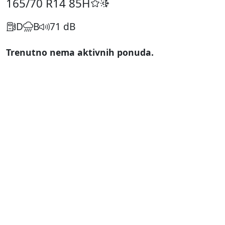
165/70 R14
85H
D
B
71 dB
Trenutno nema aktivnih ponuda.