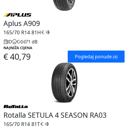
Aplus A909
165/70 R14
81H
D
C
71 dB
NAJNIŽA CIJENA
€ 40,79
Pogledaj ponude
(4)
Rotalla SETULA 4 SEASON RA03
165/70 R14
81T