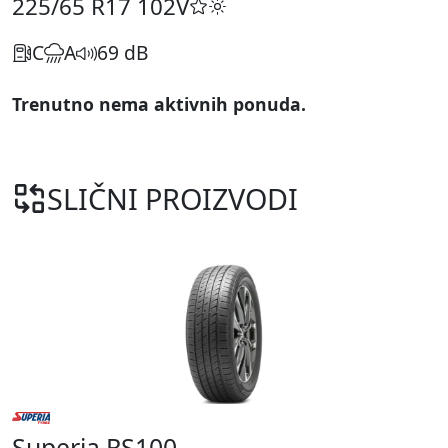
225/65 R17
102V
C
A
69 dB
Trenutno nema aktivnih ponuda.
SLIČNI PROIZVODI
Superia RS100