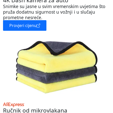
4K Dash kamera za auto
Snimke su jasne u svim vremenskim uvjetima što
pruža dodatnu sigurnost u vožnji i u slučaju
prometne nesreće.
Provjeri cijenu
Ručnik od mikrovlakana