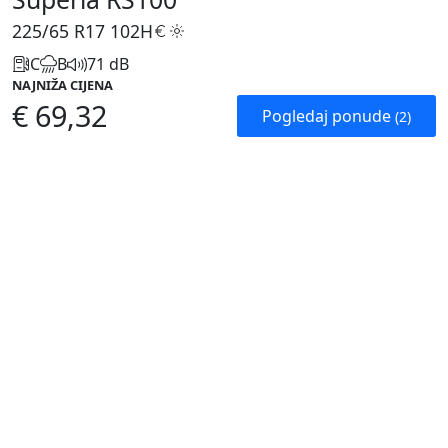
225/65 R17
102H
C
B
71 dB
NAJNIŽA CIJENA
€ 69,32
Pogledaj ponude
(2)