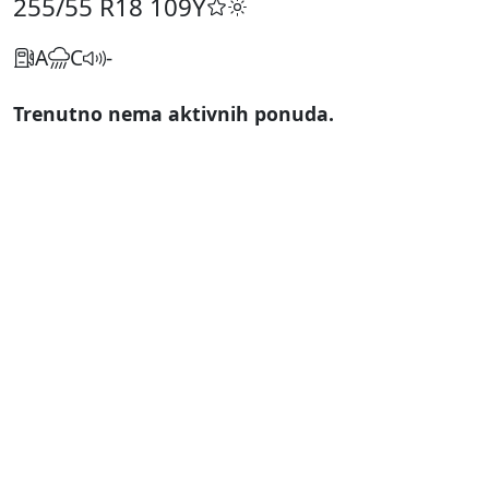
255/55 R18
109Y
A
C
-
Trenutno nema aktivnih ponuda.