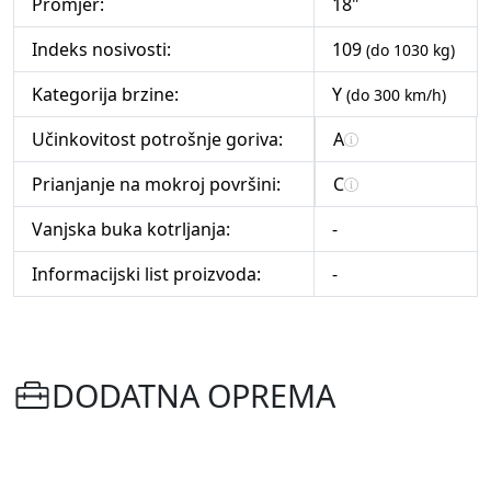
Promjer:
18"
Indeks nosivosti:
109
(do 1030 kg)
Kategorija brzine:
Y
(do 300 km/h)
Učinkovitost potrošnje goriva:
A
Prianjanje na mokroj površini:
C
Vanjska buka kotrljanja:
-
Informacijski list proizvoda:
-
DODATNA OPREMA