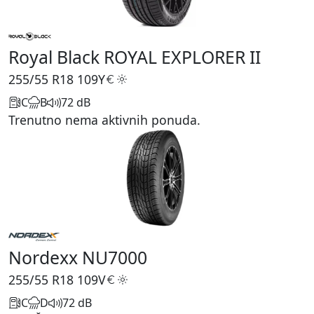
Royal Black ROYAL EXPLORER II
255/55 R18
109Y
C
B
72 dB
Trenutno nema aktivnih ponuda.
Nordexx NU7000
255/55 R18
109V
C
D
72 dB