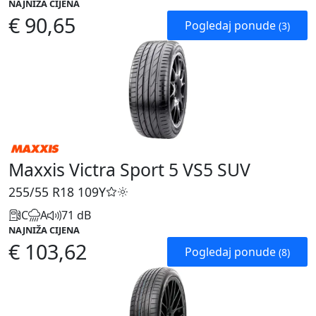
NAJNIŽA CIJENA
€ 90,65
Pogledaj ponude
(3)
Maxxis Victra Sport 5 VS5 SUV
255/55 R18
109Y
C
A
71 dB
NAJNIŽA CIJENA
€ 103,62
Pogledaj ponude
(8)