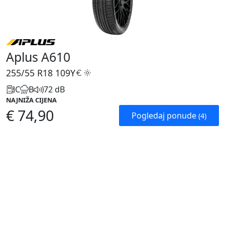
Aplus A610
255/55 R18
109Y
C
B
72 dB
NAJNIŽA CIJENA
€ 74,90
Pogledaj ponude
(4)