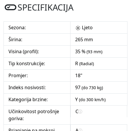
SPECIFIKACIJA
Sezona:
Ljeto
Širina:
265 mm
Visina (profil):
35 %
(93 mm)
Tip konstrukcije:
R
(Radial)
Promjer:
18"
Indeks nosivosti:
97
(do 730 kg)
Kategorija brzine:
Y
(do 300 km/h)
Učinkovitost potrošnje
C
goriva:
Prianjanje na mokroj
A