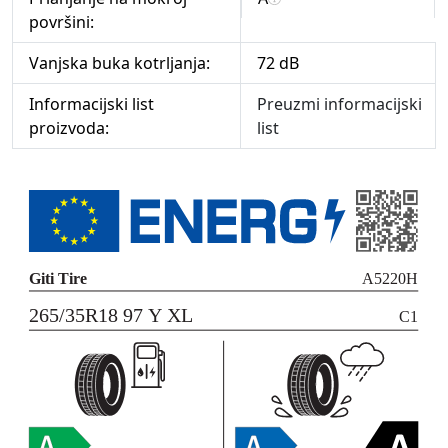
površini:
Vanjska buka kotrljanja:
72 dB
Informacijski list
Preuzmi informacijski
proizvoda:
list