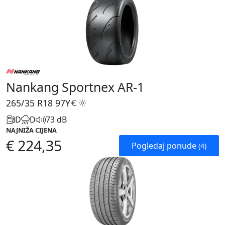
Nankang Sportnex AR-1
265/35 R18
97Y
D
D
73 dB
NAJNIŽA CIJENA
€ 224,35
Pogledaj ponude
(4)