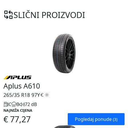
SLIČNI PROIZVODI
Aplus A610
265/35 R18
97Y
C
B
72 dB
NAJNIŽA CIJENA
€ 77,27
Pogledaj ponude
(3)