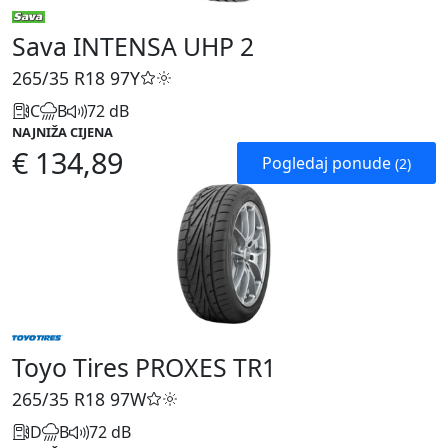
Sava INTENSA UHP 2
265/35 R18
97Y
C
B
72 dB
NAJNIŽA CIJENA
€ 134,89
Pogledaj ponude
(2)
Toyo Tires PROXES TR1
265/35 R18
97W
D
B
72 dB