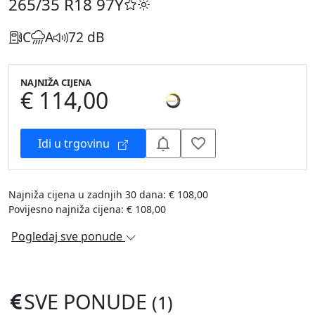
265/35 R18
97Y
C
A
72 dB
NAJNIŽA CIJENA
€ 114,00
Idi u trgovinu
Najniža cijena u zadnjih 30 dana: € 108,00
Povijesno najniža cijena: € 108,00
Pogledaj sve ponude
SVE PONUDE
(1)