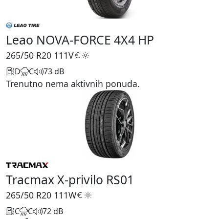
Leao NOVA-FORCE 4X4 HP
265/50 R20
111V
D
C
73 dB
Trenutno nema aktivnih ponuda.
Tracmax X-privilo RS01
265/50 R20
111W
C
C
72 dB