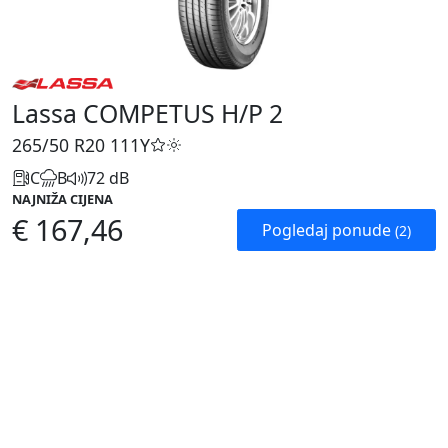
Lassa COMPETUS H/P 2
265/50 R20
111Y
C
B
72 dB
NAJNIŽA CIJENA
€ 167,46
Pogledaj ponude
(2)