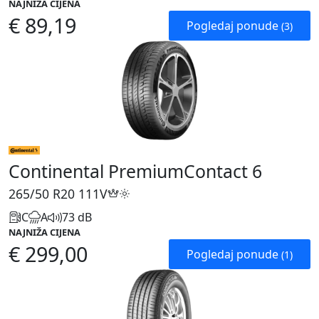
NAJNIŽA CIJENA
€ 89,19
Pogledaj ponude
(3)
Continental PremiumContact 6
265/50 R20
111V
C
A
73 dB
NAJNIŽA CIJENA
€ 299,00
Pogledaj ponude
(1)