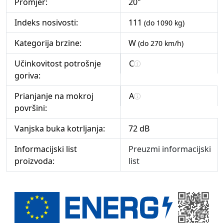
Promjer:
20"
Indeks nosivosti:
111
(do 1090 kg)
Kategorija brzine:
W
(do 270 km/h)
Učinkovitost potrošnje
C
goriva:
Prianjanje na mokroj
A
površini:
Vanjska buka kotrljanja:
72 dB
Informacijski list
Preuzmi informacijski
proizvoda:
list