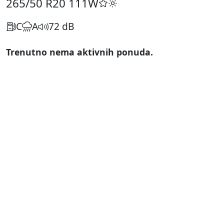
265/50 R20
111W
C
A
72 dB
Trenutno nema aktivnih ponuda.