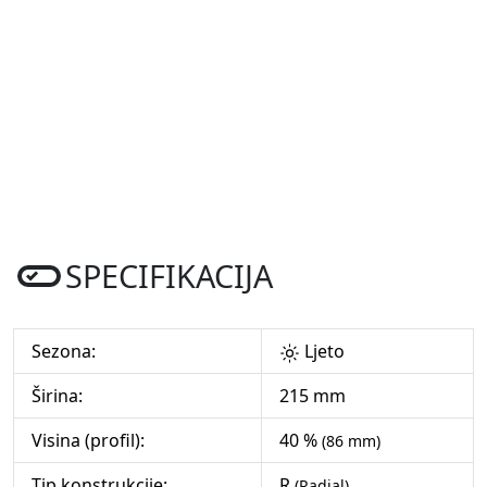
SPECIFIKACIJA
Sezona:
Ljeto
Širina:
215 mm
Visina (profil):
40 %
(86 mm)
Tip konstrukcije:
R
(Radial)