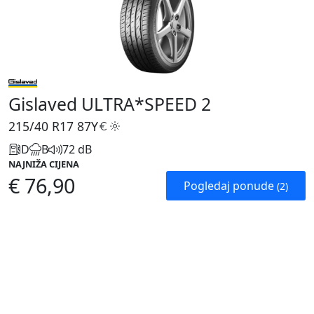
Gislaved ULTRA*SPEED 2
215/40 R17
87Y
D
B
72 dB
NAJNIŽA CIJENA
€ 76,90
Pogledaj ponude
(2)