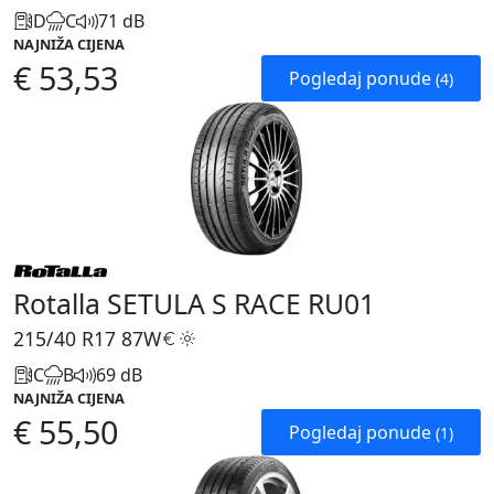
D
C
71 dB
NAJNIŽA CIJENA
€ 53,53
Pogledaj ponude
(4)
Rotalla SETULA S RACE RU01
215/40 R17
87W
C
B
69 dB
NAJNIŽA CIJENA
€ 55,50
Pogledaj ponude
(1)