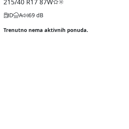
215/40 R17
87W
D
A
69 dB
Trenutno nema aktivnih ponuda.