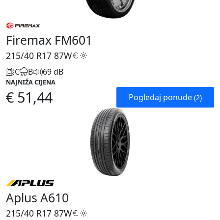
Firemax FM601
215/40 R17
87W
C
B
69 dB
NAJNIŽA CIJENA
€ 51,44
Pogledaj ponude
(2)
Aplus A610
215/40 R17
87W