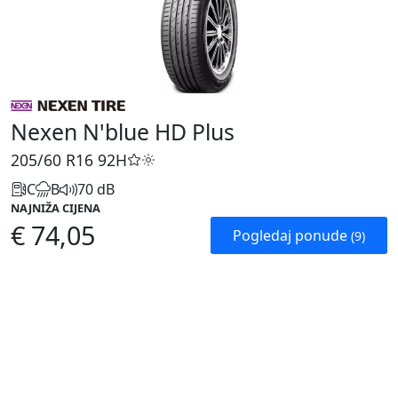
Nexen N'blue HD Plus
205/60 R16
92H
C
B
70 dB
NAJNIŽA CIJENA
€ 74,05
Pogledaj ponude
(9)