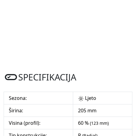
SPECIFIKACIJA
Sezona:
Ljeto
Širina:
205 mm
Visina (profil):
60 %
(123 mm)
Tip konstrukcije:
R
(Radial)