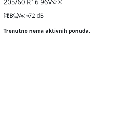
205/60 R16
96V
B
A
72 dB
Trenutno nema aktivnih ponuda.