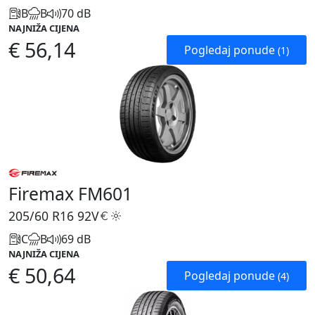
B
B
70 dB
NAJNIŽA CIJENA
€ 56,14
Pogledaj ponude
(1)
Firemax FM601
205/60 R16
92V
C
B
69 dB
NAJNIŽA CIJENA
€ 50,64
Pogledaj ponude
(4)