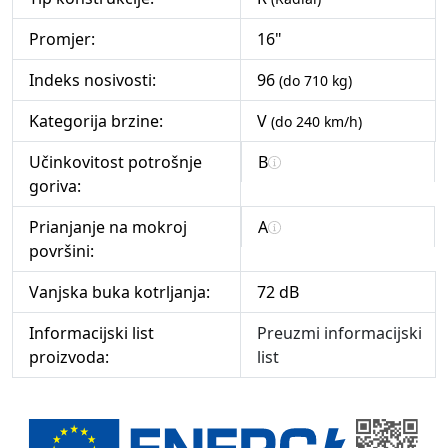
Promjer:
16"
Indeks nosivosti:
96
(do 710 kg)
Kategorija brzine:
V
(do 240 km/h)
Učinkovitost potrošnje
B
goriva:
Prianjanje na mokroj
A
površini:
Vanjska buka kotrljanja:
72 dB
Informacijski list
Preuzmi informacijski
proizvoda:
list