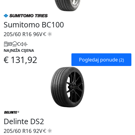
Sumitomo BC100
205/60 R16
96V
B
C
-
NAJNIŽA CIJENA
€ 131,92
Pogledaj ponude
(2)
Delinte DS2
205/60 R16
92V