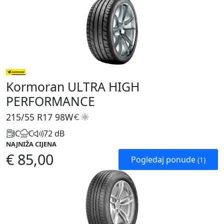
Kormoran ULTRA HIGH
PERFORMANCE
215/55 R17
98W
C
C
72 dB
NAJNIŽA CIJENA
€ 85,00
Pogledaj ponude
(1)