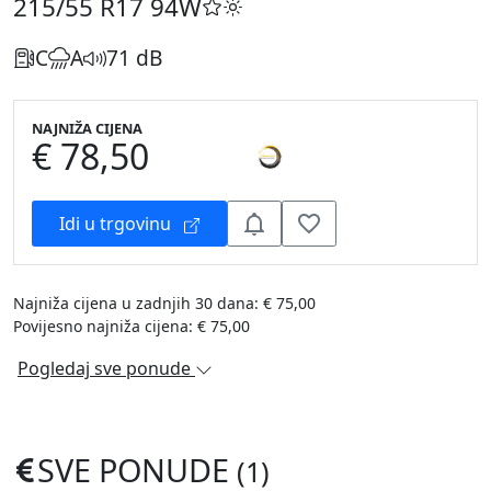
215/55 R17
94W
C
A
71 dB
NAJNIŽA CIJENA
€ 78,50
Idi u trgovinu
Najniža cijena u zadnjih 30 dana: € 75,00
Povijesno najniža cijena: € 75,00
Pogledaj sve ponude
SVE PONUDE
(1)