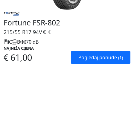
Fortune FSR-802
215/55 R17
94V
C
B
70 dB
NAJNIŽA CIJENA
€ 61,00
Pogledaj ponude
(1)