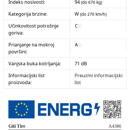
Indeks nosivosti:
94
(do 670 kg)
Kategorija brzine:
W
(do 270 km/h)
Učinkovitost potrošnje
C
goriva:
Prianjanje na mokroj
A
površini:
Vanjska buka kotrljanja:
71 dB
Informacijski list
Preuzmi informacijski
proizvoda:
list