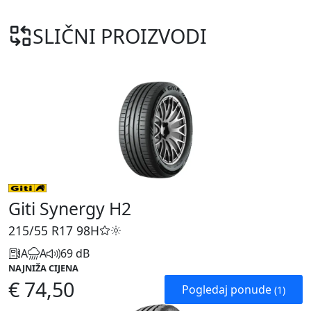
SLIČNI PROIZVODI
Giti Synergy H2
215/55 R17
98H
A
A
69 dB
NAJNIŽA CIJENA
€ 74,50
Pogledaj ponude
(1)