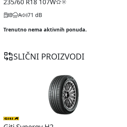
235/60 R18
107W
B
A
71 dB
Trenutno nema aktivnih ponuda.
SLIČNI PROIZVODI
Giti Synergy H2