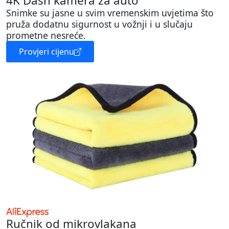
4K Dash kamera za auto
Snimke su jasne u svim vremenskim uvjetima što
pruža dodatnu sigurnost u vožnji i u slučaju
prometne nesreće.
Provjeri cijenu
Ručnik od mikrovlakana