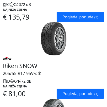
C
C
72 dB
NAJNIŽA CIJENA
€ 135,79
Pogledaj ponude
(3)
Riken SNOW
205/55 R17
95V
D
C
72 dB
NAJNIŽA CIJENA
€ 81,00
Pogledaj ponude
(1)