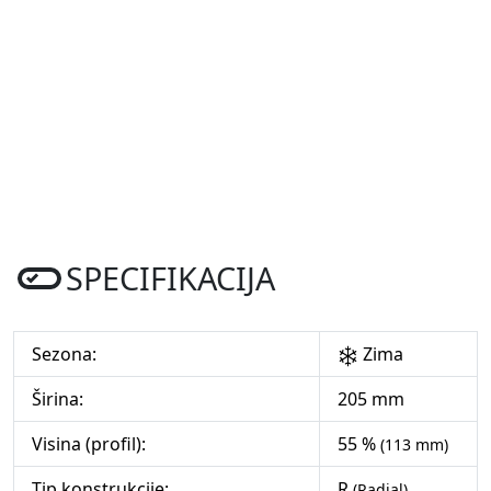
SPECIFIKACIJA
Sezona:
Zima
Širina:
205 mm
Visina (profil):
55 %
(113 mm)
Tip konstrukcije:
R
(Radial)