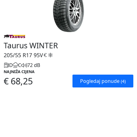
Taurus WINTER
205/55 R17
95V
D
C
72 dB
NAJNIŽA CIJENA
€ 68,25
Pogledaj ponude
(4)