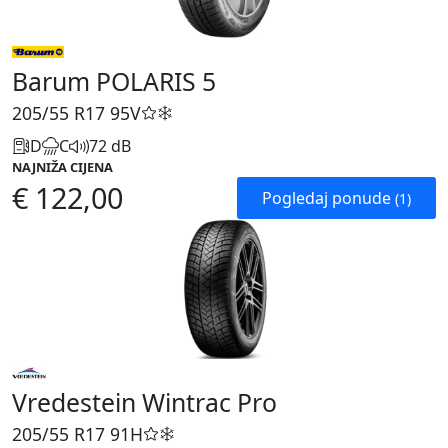
Barum POLARIS 5
205/55 R17
95V
D
C
72 dB
NAJNIŽA CIJENA
€ 122,00
Pogledaj ponude
(1)
Vredestein Wintrac Pro
205/55 R17
91H