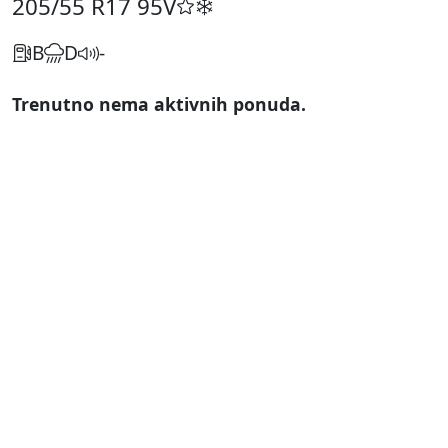
205/55 R17
95V
B
D
-
Trenutno nema aktivnih ponuda.