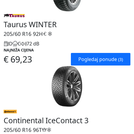
Taurus WINTER
205/60 R16
92H
D
C
72 dB
NAJNIŽA CIJENA
€ 69,23
Pogledaj ponude
(3)
Continental IceContact 3
205/60 R16
96T