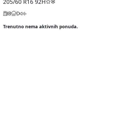
205/60 R16
92H
B
D
-
Trenutno nema aktivnih ponuda.