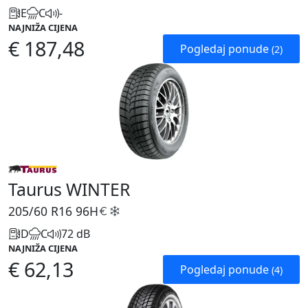
E
C
-
NAJNIŽA CIJENA
€ 187,48
Pogledaj ponude
(2)
Taurus WINTER
205/60 R16
96H
D
C
72 dB
NAJNIŽA CIJENA
€ 62,13
Pogledaj ponude
(4)