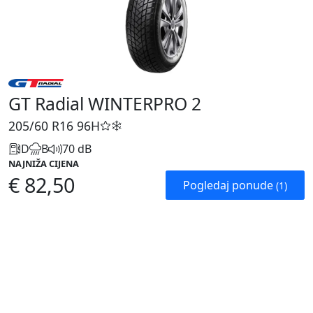
GT Radial WINTERPRO 2
205/60 R16
96H
D
B
70 dB
NAJNIŽA CIJENA
€ 82,50
Pogledaj ponude
(1)