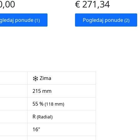
0,00
€ 271,34
gledaj ponude
Pogledaj ponude
(1)
(2)
Zima
215 mm
55 %
(118 mm)
R
(Radial)
16"