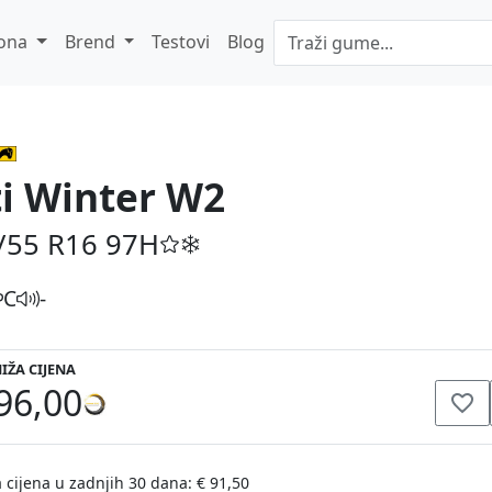
ona
Brend
Testovi
Blog
ti Winter W2
/55 R16
97H
C
-
IŽA CIJENA
96,00
 cijena u zadnjih 30 dana: € 91,50