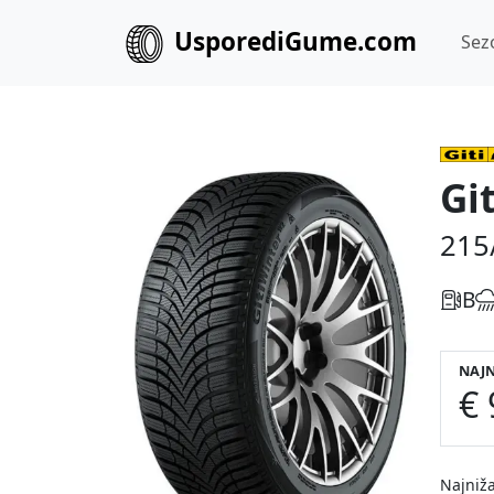
UsporediGume.com
Sez
Gi
215
B
NAJN
€ 
Najniža