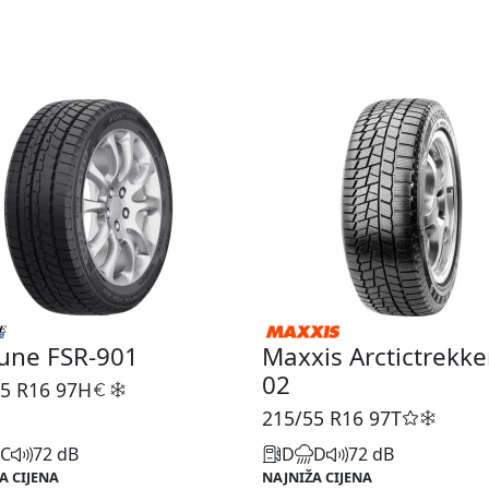
une FSR-901
Maxxis Arctictrekke
02
5 R16
97H
215/55 R16
97T
C
72 dB
D
D
72 dB
A CIJENA
NAJNIŽA CIJENA