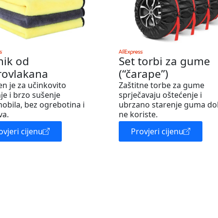
nik od
Set torbi za gume
rovlakana
(“čarape”)
en je za učinkovito
Zaštitne torbe za gume
je i brzo sušenje
sprječavaju oštećenje i
obila, bez ogrebotina i
ubrzano starenje guma do
va.
ne koriste.
ovjeri cijenu
Provjeri cijenu