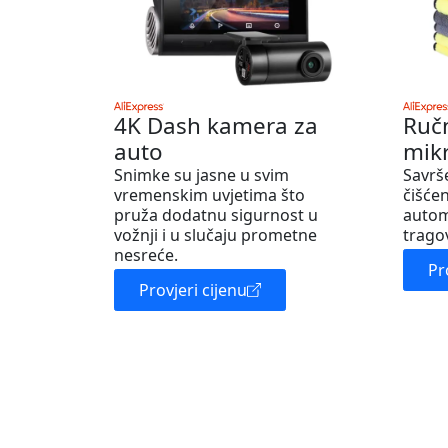
4K Dash kamera za
Ruč
auto
mik
Snimke su jasne u svim
Savrš
vremenskim uvjetima što
čišćen
pruža dodatnu sigurnost u
autom
vožnji i u slučaju prometne
trago
nesreće.
Pr
Provjeri cijenu