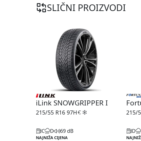
SLIČNI PROIZVODI
iLink SNOWGRIPPER I
Fort
215/55 R16
97H
215/5
C
D
69 dB
D
NAJNIŽA CIJENA
NAJNIŽ