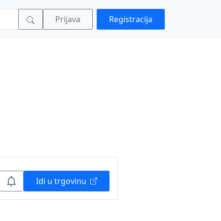
Prijava
Registracija
Idi u trgovinu