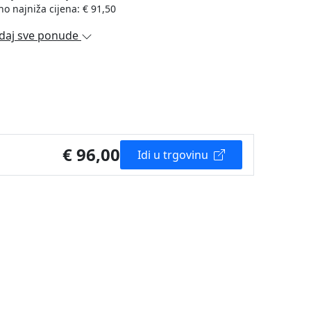
no najniža cijena: € 91,50
daj sve ponude
€ 96,00
Idi u trgovinu