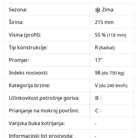
Sezona:
Zima
Širina:
215 mm
Visina (profil):
55 %
(118 mm)
Tip konstrukcije:
R
(Radial)
Promjer:
17"
Indeks nosivosti:
98
(do 750 kg)
Kategorija brzine:
V
(do 240 km/h)
Učinkovitost potrošnje goriva:
B
Prianjanje na mokroj površini:
C
Vanjska buka kotrljanja:
-
Informacijski list proizvoda:
-