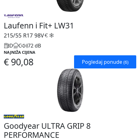
Laufenn i Fit+ LW31
215/55 R17
98V
D
C
72 dB
NAJNIŽA CIJENA
€ 90,08
Pogledaj ponude
(6)
Goodyear ULTRA GRIP 8
PERFORMANCE