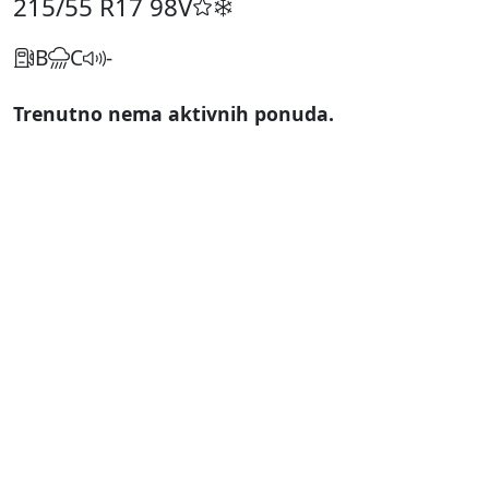
215/55 R17
98V
B
C
-
Trenutno nema aktivnih ponuda.