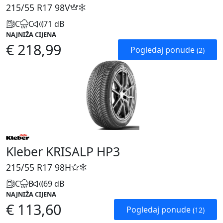
215/55 R17
98V
C
C
71 dB
NAJNIŽA CIJENA
€ 218,99
Pogledaj ponude
(2)
Kleber KRISALP HP3
215/55 R17
98H
C
B
69 dB
NAJNIŽA CIJENA
€ 113,60
Pogledaj ponude
(12)