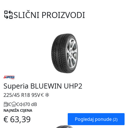
SLIČNI PROIZVODI
Superia BLUEWIN UHP2
225/45 R18
95V
C
C
70 dB
NAJNIŽA CIJENA
€ 63,39
Pogledaj ponude
(2)