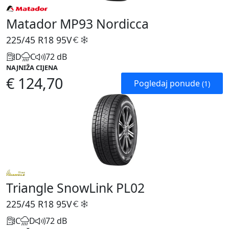
Matador MP93 Nordicca
225/45 R18
95V
D
C
72 dB
NAJNIŽA CIJENA
€ 124,70
Pogledaj ponude
(1)
Triangle SnowLink PL02
225/45 R18
95V
C
D
72 dB