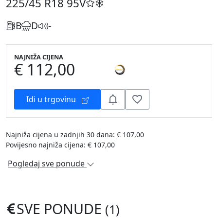
225/45 R18
95V
B
D
-
NAJNIŽA CIJENA
€ 112,00
Idi u trgovinu
Najniža cijena u zadnjih 30 dana: € 107,00
Povijesno najniža cijena: € 107,00
Pogledaj sve ponude
SVE PONUDE
(1)