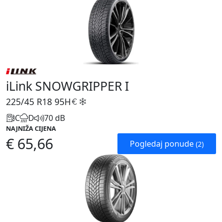
iLink SNOWGRIPPER I
225/45 R18
95H
C
D
70 dB
NAJNIŽA CIJENA
€ 65,66
Pogledaj ponude
(2)