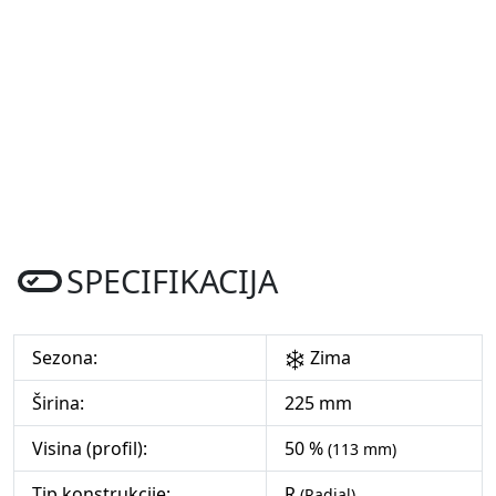
SPECIFIKACIJA
Sezona:
Zima
Širina:
225 mm
Visina (profil):
50 %
(113 mm)
Tip konstrukcije:
R
(Radial)