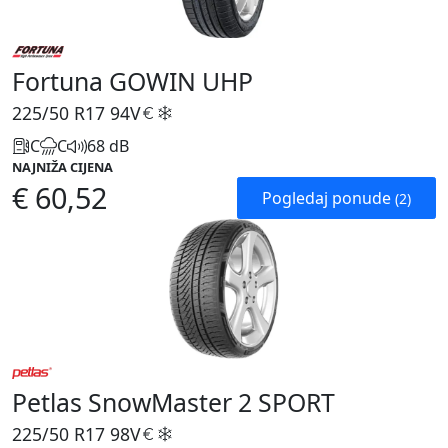
Fortuna GOWIN UHP
225/50 R17
94V
C
C
68 dB
NAJNIŽA CIJENA
€ 60,52
Pogledaj ponude
(2)
Petlas SnowMaster 2 SPORT
225/50 R17
98V