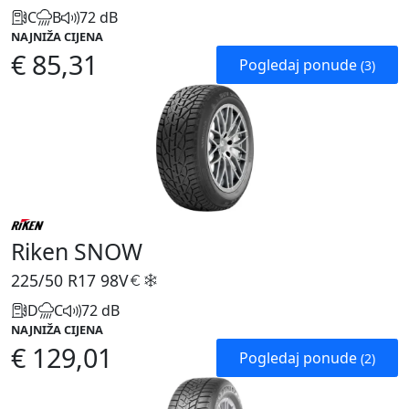
C
B
72 dB
NAJNIŽA CIJENA
€ 85,31
Pogledaj ponude
(3)
Riken SNOW
225/50 R17
98V
D
C
72 dB
NAJNIŽA CIJENA
€ 129,01
Pogledaj ponude
(2)