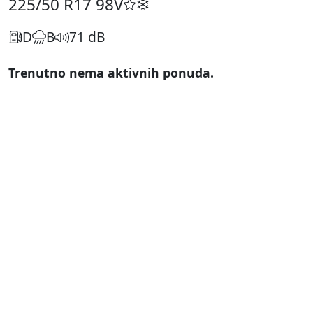
225/50 R17
98V
D
B
71 dB
Trenutno nema aktivnih ponuda.