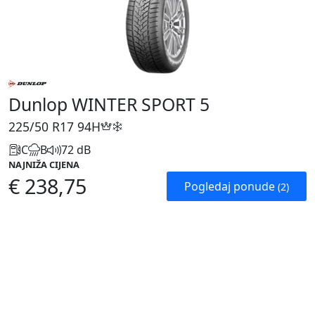
Dunlop WINTER SPORT 5
225/50 R17
94H
C
B
72 dB
NAJNIŽA CIJENA
€ 238,75
Pogledaj ponude
(2)