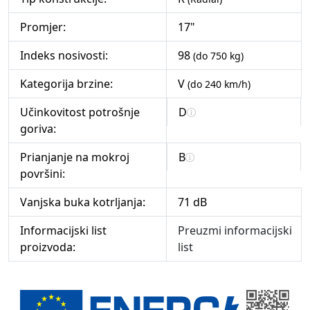
Promjer:
17"
Indeks nosivosti:
98
(do 750 kg)
Kategorija brzine:
V
(do 240 km/h)
Učinkovitost potrošnje
D
goriva:
Prianjanje na mokroj
B
površini:
Vanjska buka kotrljanja:
71 dB
Informacijski list
Preuzmi informacijski
proizvoda:
list