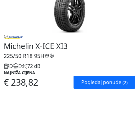
Michelin X-ICE XI3
225/50 R18
95H
D
E
72 dB
NAJNIŽA CIJENA
€ 238,82
Pogledaj ponude
(2)