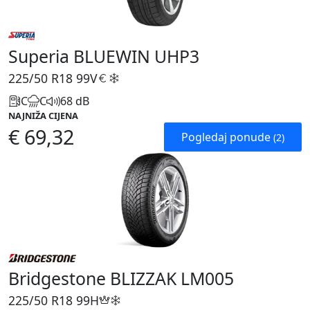
Superia BLUEWIN UHP3
225/50 R18
99V
C
C
68 dB
NAJNIŽA CIJENA
€ 69,32
Pogledaj ponude
(2)
Bridgestone BLIZZAK LM005
225/50 R18
99H