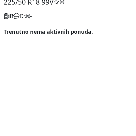
225/50 R18
99V
B
D
-
Trenutno nema aktivnih ponuda.