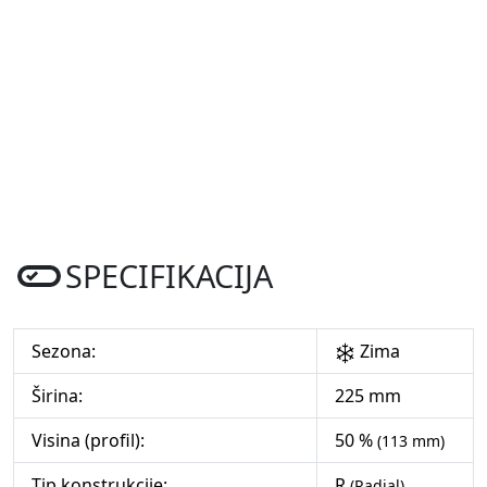
SPECIFIKACIJA
Sezona:
Zima
Širina:
225 mm
Visina (profil):
50 %
(113 mm)
Tip konstrukcije:
R
(Radial)