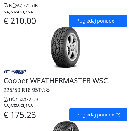
B
A
72 dB
NAJNIŽA CIJENA
€ 210,00
Pogledaj ponude
(1)
Cooper WEATHERMASTER WSC
225/50 R18
95T
D
C
72 dB
NAJNIŽA CIJENA
€ 175,23
Pogledaj ponude
(2)