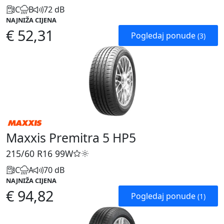
C
B
72 dB
NAJNIŽA CIJENA
€ 52,31
Pogledaj ponude
(3)
Maxxis Premitra 5 HP5
215/60 R16
99W
C
A
70 dB
NAJNIŽA CIJENA
€ 94,82
Pogledaj ponude
(1)