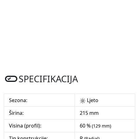
SPECIFIKACIJA
Sezona:
Ljeto
Širina:
215 mm
Visina (profil):
60 %
(129 mm)
Tip konstrukcije:
R
(Radial)