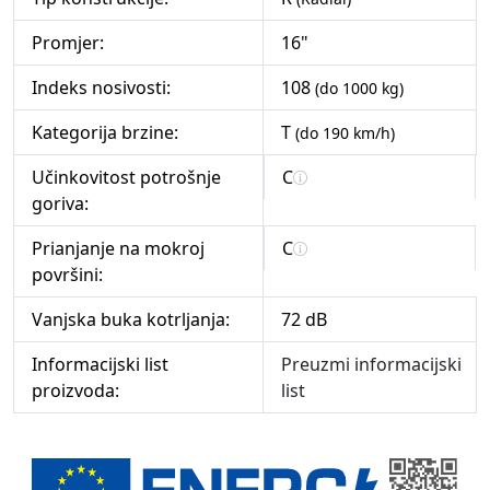
Promjer:
16"
Indeks nosivosti:
108
(do 1000 kg)
Kategorija brzine:
T
(do 190 km/h)
Učinkovitost potrošnje
C
goriva:
Prianjanje na mokroj
C
površini:
Vanjska buka kotrljanja:
72 dB
Informacijski list
Preuzmi informacijski
proizvoda:
list