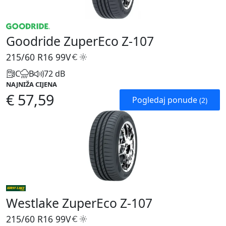
Goodride ZuperEco Z-107
215/60 R16
99V
C
B
72 dB
NAJNIŽA CIJENA
€ 57,59
Pogledaj ponude
(2)
Westlake ZuperEco Z-107
215/60 R16
99V