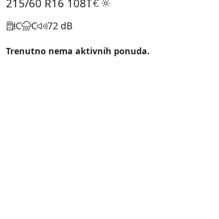
215/60 R16
108T
C
C
72 dB
Trenutno nema aktivnih ponuda.