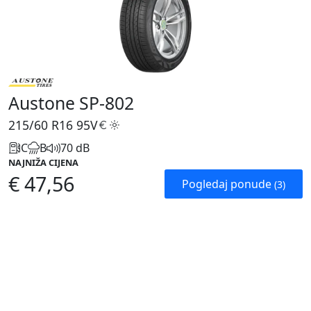
Austone SP-802
215/60 R16
95V
C
B
70 dB
NAJNIŽA CIJENA
€ 47,56
Pogledaj ponude
(3)