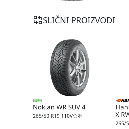
SLIČNI PROIZVODI
Nokian WR SUV 4
Hank
X R
265/50 R19
110V
265/5