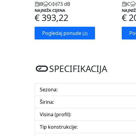
B
C
73 dB
C
NAJNIŽA CIJENA
NAJNIŽ
€ 393,22
€ 2
Pogledaj ponude
Po
(2)
SPECIFIKACIJA
Sezona:
Širina:
Visina (profil):
Tip konstrukcije: