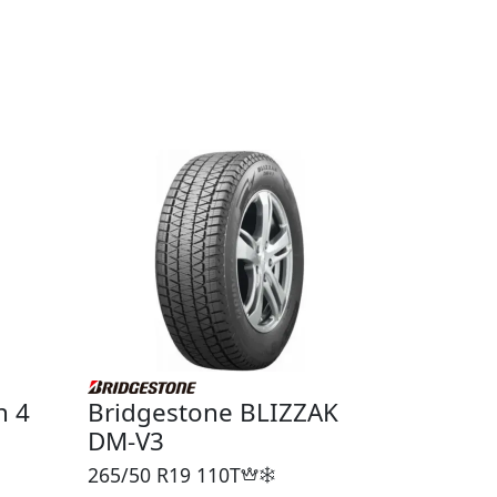
h 4
Bridgestone BLIZZAK
DM-V3
265/50 R19
110T