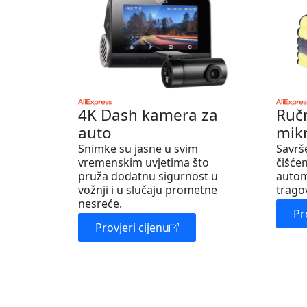
4K Dash kamera za
Ruč
auto
mik
Snimke su jasne u svim
Savrš
vremenskim uvjetima što
čišćen
pruža dodatnu sigurnost u
autom
vožnji i u slučaju prometne
trago
nesreće.
Pr
Provjeri cijenu