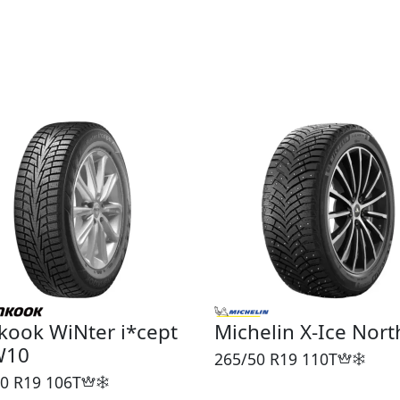
ook WiNter i*cept
Michelin X-Ice Nort
W10
265/50 R19
110T
0 R19
106T