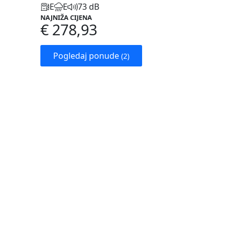
E
E
73 dB
NAJNIŽA CIJENA
€ 278,93
Pogledaj ponude
(2)