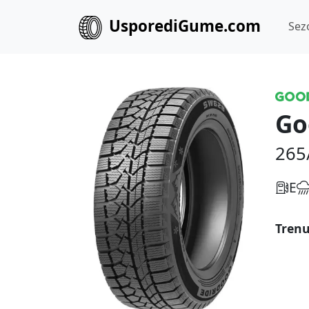
UsporediGume.com
Sez
Go
265
E
Trenu