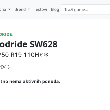
ona
Brend
Testovi
Blog
odride SW628
/50 R19
110H
D
-
tno nema aktivnih ponuda.