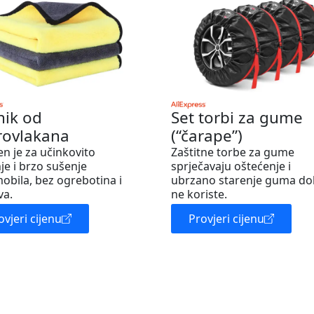
nik od
Set torbi za gume
rovlakana
(“čarape”)
en je za učinkovito
Zaštitne torbe za gume
je i brzo sušenje
sprječavaju oštećenje i
obila, bez ogrebotina i
ubrzano starenje guma do
va.
ne koriste.
ovjeri cijenu
Provjeri cijenu