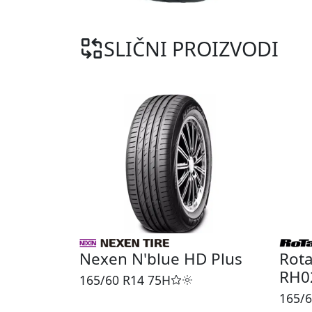
SLIČNI PROIZVODI
Nexen N'blue HD Plus
Rota
RH0
165/60 R14
75H
165/6