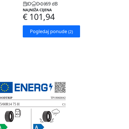
D
D
69 dB
NAJNIŽA CIJENA
€ 101,94
Pogledaj ponude
(2)