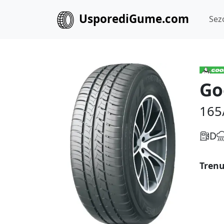
UsporediGume.com
Sez
Go
165
D
Trenu