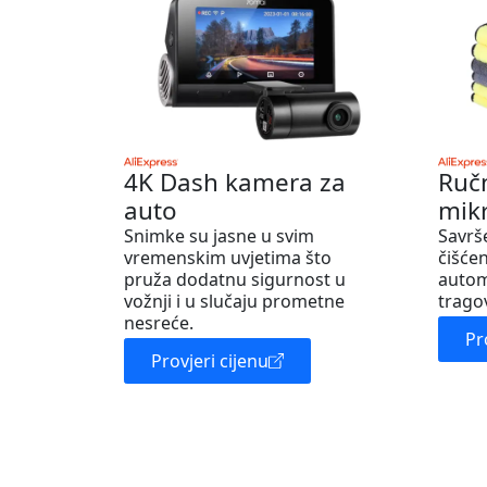
4K Dash kamera za
Ruč
auto
mik
Snimke su jasne u svim
Savrš
vremenskim uvjetima što
čišćen
pruža dodatnu sigurnost u
autom
vožnji i u slučaju prometne
trago
nesreće.
Pr
Provjeri cijenu