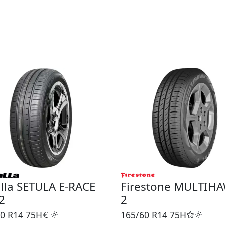
lla SETULA E-RACE
Firestone MULTIH
2
2
0 R14
75H
165/60 R14
75H