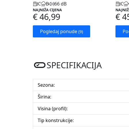
C
B
66 dB
C
NAJNIŽA CIJENA
NAJNIŽ
€ 46,99
€ 4
Pogledaj ponude
Po
(9)
SPECIFIKACIJA
Sezona:
Širina:
Visina (profil):
Tip konstrukcije: