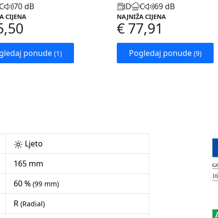
C
70 dB
D
C
69 dB
A CIJENA
NAJNIŽA CIJENA
5,50
€ 77,91
gledaj ponude
Pogledaj ponude
(1)
(9)
Ljeto
165 mm
60 %
(99 mm)
R
(Radial)