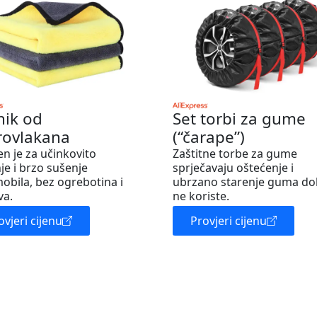
nik od
Set torbi za gume
rovlakana
(“čarape”)
en je za učinkovito
Zaštitne torbe za gume
je i brzo sušenje
sprječavaju oštećenje i
obila, bez ogrebotina i
ubrzano starenje guma do
va.
ne koriste.
ovjeri cijenu
Provjeri cijenu