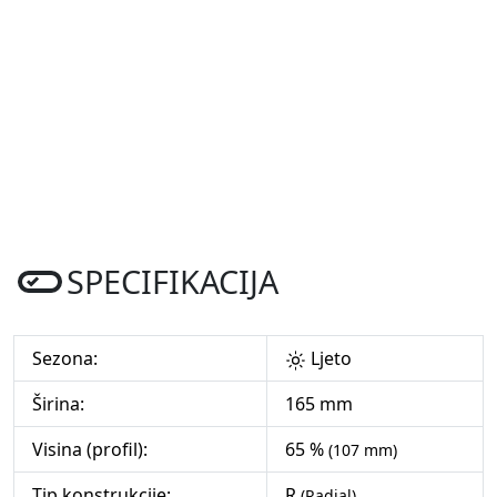
SPECIFIKACIJA
Sezona:
Ljeto
Širina:
165 mm
Visina (profil):
65 %
(107 mm)
Tip konstrukcije:
R
(Radial)