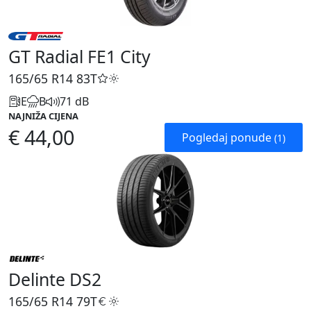
GT Radial FE1 City
165/65 R14
83T
E
B
71 dB
NAJNIŽA CIJENA
€ 44,00
Pogledaj ponude
(1)
Delinte DS2
165/65 R14
79T