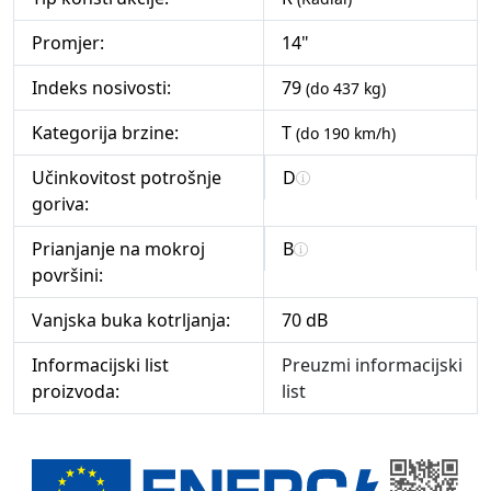
Promjer:
14"
Indeks nosivosti:
79
(do 437 kg)
Kategorija brzine:
T
(do 190 km/h)
Učinkovitost potrošnje
D
goriva:
Prianjanje na mokroj
B
površini:
Vanjska buka kotrljanja:
70 dB
Informacijski list
Preuzmi informacijski
proizvoda:
list