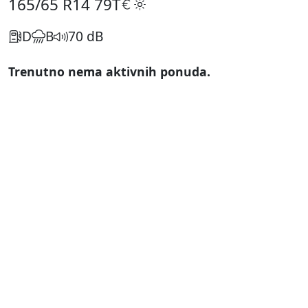
165/65 R14
79T
D
B
70 dB
Trenutno nema aktivnih ponuda.