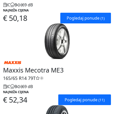
C
B
69 dB
NAJNIŽA CIJENA
€ 50,18
Pogledaj ponude
(1)
Maxxis Mecotra ME3
165/65 R14
79T
C
B
69 dB
NAJNIŽA CIJENA
€ 52,34
Pogledaj ponude
(11)