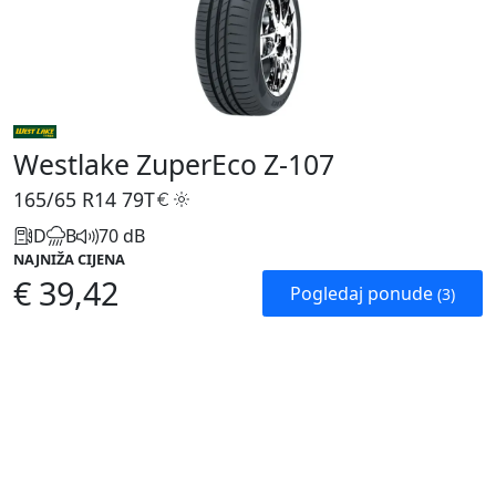
Westlake ZuperEco Z-107
165/65 R14
79T
D
B
70 dB
NAJNIŽA CIJENA
€ 39,42
Pogledaj ponude
(3)