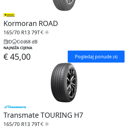
Kormoran ROAD
165/70 R13
79T
D
C
68 dB
NAJNIŽA CIJENA
€ 45,00
Pogledaj ponude
(4)
Transmate TOURING H7
165/70 R13
79T