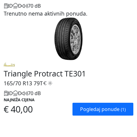
D
D
70 dB
Trenutno nema aktivnih ponuda.
Triangle Protract TE301
165/70 R13
79T
D
D
70 dB
NAJNIŽA CIJENA
€ 40,00
Pogledaj ponude
(1)