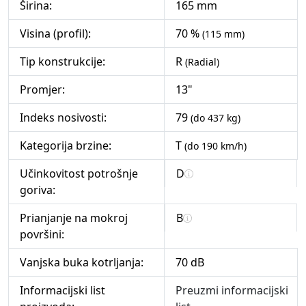
Širina:
165 mm
Visina (profil):
70 %
(115 mm)
Tip konstrukcije:
R
(Radial)
Promjer:
13"
Indeks nosivosti:
79
(do 437 kg)
Kategorija brzine:
T
(do 190 km/h)
Učinkovitost potrošnje
D
goriva:
Prianjanje na mokroj
B
površini:
Vanjska buka kotrljanja:
70 dB
Informacijski list
Preuzmi informacijski