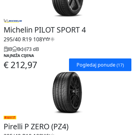
Michelin PILOT SPORT 4
295/40 R19
108Y
B
B
73 dB
NAJNIŽA CIJENA
€ 212,97
Pogledaj ponude
(17)
Pirelli P ZERO (PZ4)