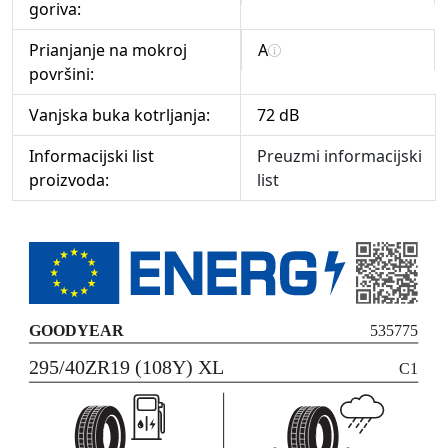
goriva:
Prianjanje na mokroj
A
površini:
Vanjska buka kotrljanja:
72 dB
Informacijski list
Preuzmi informacijski
proizvoda:
list