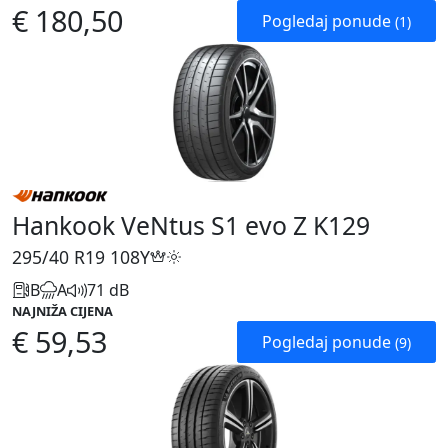
€ 180,50
Pogledaj ponude
(1)
Hankook VeNtus S1 evo Z K129
295/40 R19
108Y
B
A
71 dB
NAJNIŽA CIJENA
€ 59,53
Pogledaj ponude
(9)