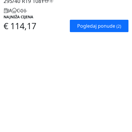
295/40 R19
108Y
A
C
-
NAJNIŽA CIJENA
€ 114,17
Pogledaj ponude
(2)