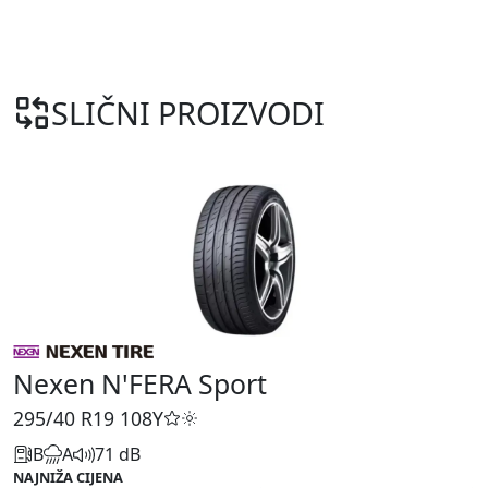
SLIČNI PROIZVODI
Nexen N'FERA Sport
295/40 R19
108Y
B
A
71 dB
NAJNIŽA CIJENA