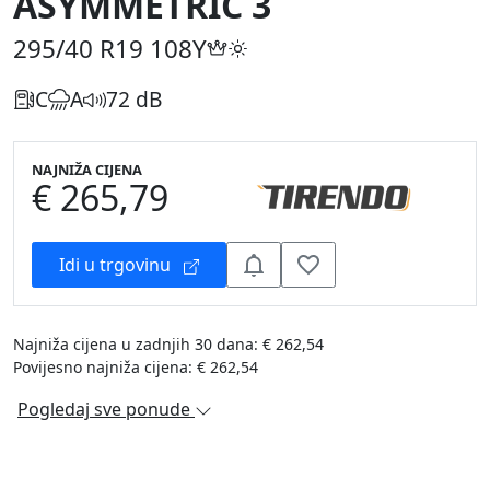
ASYMMETRIC 3
295/40 R19
108Y
C
A
72 dB
NAJNIŽA CIJENA
€ 265,79
Idi u trgovinu
Najniža cijena u zadnjih 30 dana: € 262,54
Povijesno najniža cijena: € 262,54
Pogledaj sve ponude