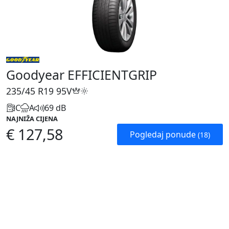
Goodyear EFFICIENTGRIP
235/45 R19
95V
C
A
69 dB
NAJNIŽA CIJENA
€ 127,58
Pogledaj ponude
(18)