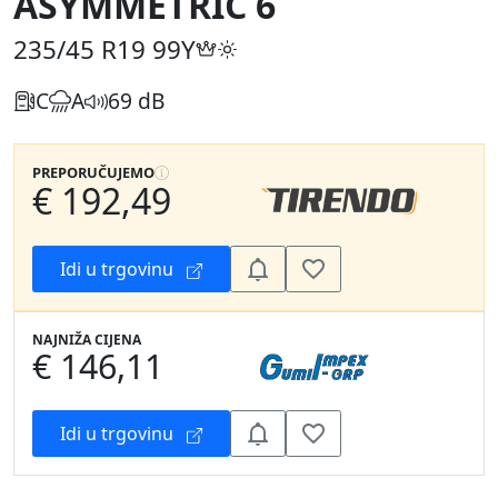
ASYMMETRIC 6
235/45 R19
99Y
C
A
69 dB
PREPORUČUJEMO
€ 192,49
Idi u trgovinu
NAJNIŽA CIJENA
€ 146,11
Idi u trgovinu