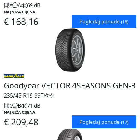
A
A
69 dB
NAJNIŽA CIJENA
€ 168,16
Pogledaj ponude
(18)
Goodyear VECTOR 4SEASONS GEN-3
235/45 R19
99T
C
B
71 dB
NAJNIŽA CIJENA
€ 209,48
Pogledaj ponude
(17)