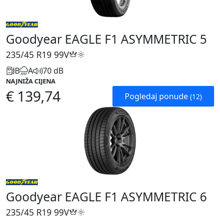
Goodyear EAGLE F1 ASYMMETRIC 5
235/45 R19
99V
B
A
70 dB
NAJNIŽA CIJENA
€ 139,74
Pogledaj ponude
(12)
Goodyear EAGLE F1 ASYMMETRIC 6
235/45 R19
99V