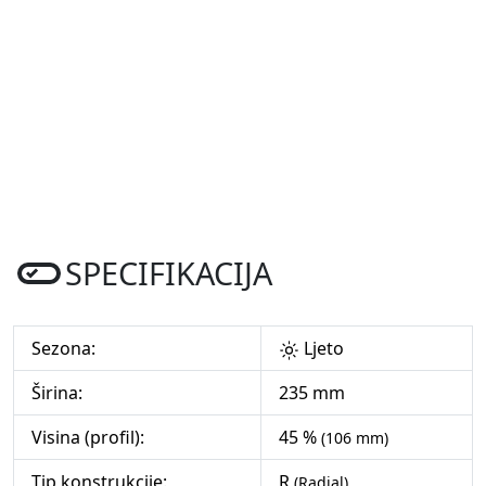
SPECIFIKACIJA
Sezona:
Ljeto
Širina:
235 mm
Visina (profil):
45 %
(106 mm)
Tip konstrukcije:
R
(Radial)