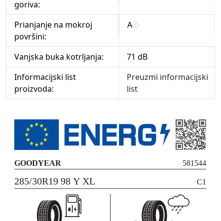
goriva:
Prianjanje na mokroj
A
površini:
Vanjska buka kotrljanja:
71 dB
Informacijski list
Preuzmi informacijski
proizvoda:
list