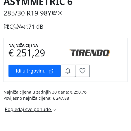
ASYMMETRIC 6
285/30 R19
98Y
C
A
71 dB
NAJNIŽA CIJENA
€ 251,29
Idi u trgovinu
Najniža cijena u zadnjih 30 dana: € 250,76
Povijesno najniža cijena: € 247,88
Pogledaj sve ponude