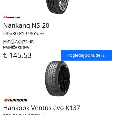
Nankang NS-20
285/30 R19
98Y
D
A
72 dB
NAJNIŽA CIJENA
€ 145,53
Pogledaj ponude
(2)
Hankook Ventus evo K137