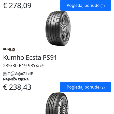
€ 278,09
Pogledaj ponude
(4)
Kumho Ecsta PS91
285/30 R19
98Y
D
A
71 dB
NAJNIŽA CIJENA
€ 238,43
Pogledaj ponude
(2)