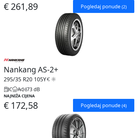
€ 261,89
Pogledaj ponude
(2)
Nankang AS-2+
295/35 R20
105Y
C
A
73 dB
NAJNIŽA CIJENA
€ 172,58
Pogledaj ponude
(4)