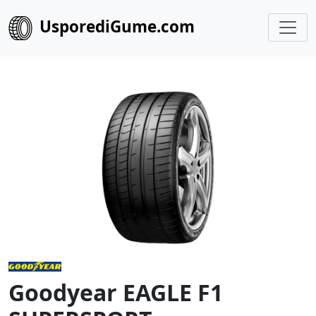
UsporediGume.com
Goodyear EAGLE F1