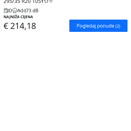
295/35 R20
105Y
D
A
73 dB
NAJNIŽA CIJENA
€ 214,18
Pogledaj ponude
(2)