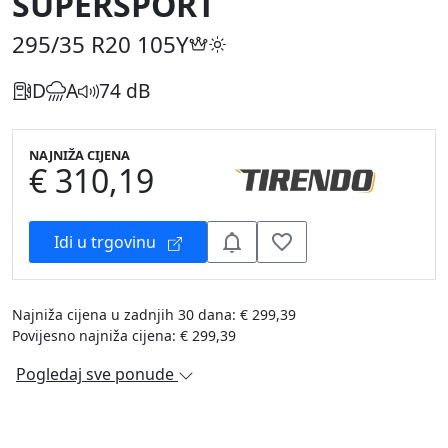
SUPERSPORT
295/35 R20
105Y
D
A
74 dB
NAJNIŽA CIJENA
€ 310,19
Idi u trgovinu
Najniža cijena u zadnjih 30 dana: € 299,39
Povijesno najniža cijena: € 299,39
Pogledaj sve ponude