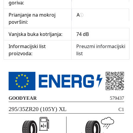
goriva:
Prianjanje na mokroj
A
površini:
Vanjska buka kotrljanja:
74 dB
Informacijski list
Preuzmi informacijski
proizvoda:
list