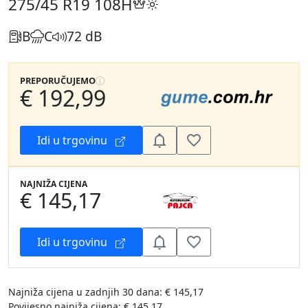
275/45 R19
108H
B
C
72 dB
PREPORUČUJEMO
€ 192,99
Idi u trgovinu
NAJNIŽA CIJENA
€ 145,17
Idi u trgovinu
Najniža cijena u zadnjih 30 dana: € 145,17
Povijesno najniža cijena: € 145,17