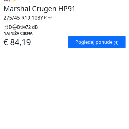
Marshal Crugen HP91
275/45 R19
108Y
D
B
72 dB
NAJNIŽA CIJENA
€ 84,19
Pogledaj ponude
(4)