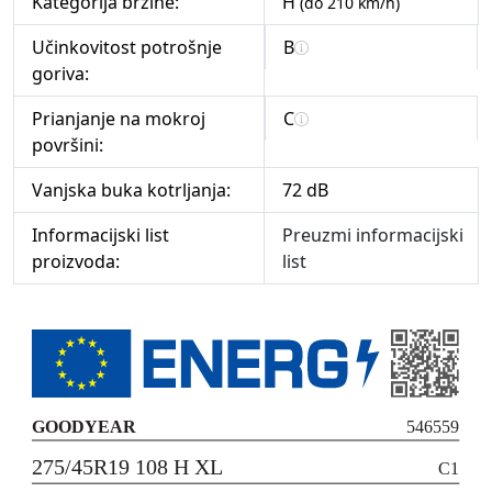
Kategorija brzine:
H
(do 210 km/h)
Učinkovitost potrošnje
B
goriva:
Prianjanje na mokroj
C
površini:
Vanjska buka kotrljanja:
72 dB
Informacijski list
Preuzmi informacijski
proizvoda:
list