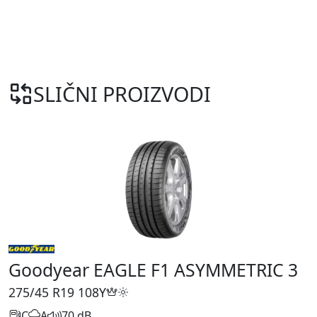
SLIČNI PROIZVODI
Goodyear EAGLE F1 ASYMMETRIC 3
275/45 R19
108Y
C
A
70 dB