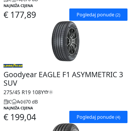
NAJNIŽA CIJENA
€ 177,89
Pogledaj ponude
(2)
Goodyear EAGLE F1 ASYMMETRIC 3
SUV
275/45 R19
108Y
C
A
70 dB
NAJNIŽA CIJENA
€ 199,04
Pogledaj ponude
(4)