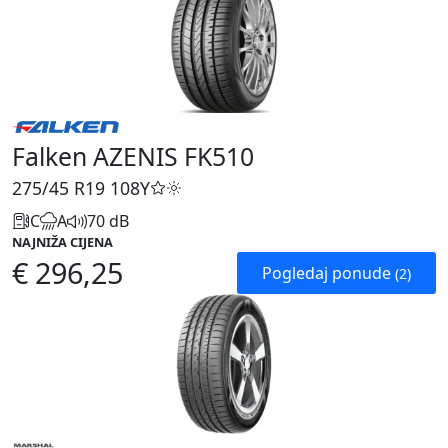
Falken AZENIS FK510
275/45 R19
108Y
C
A
70 dB
NAJNIŽA CIJENA
€ 296,25
Pogledaj ponude
(2)