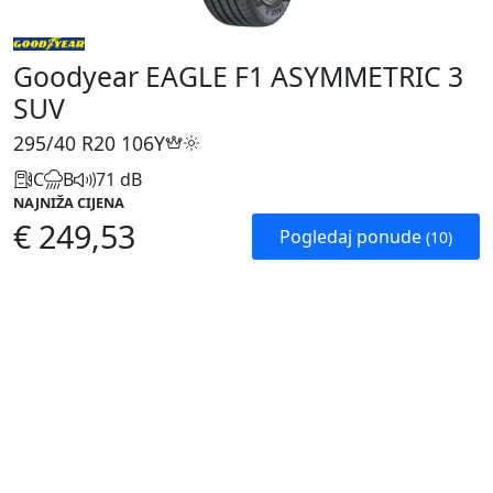
Goodyear EAGLE F1 ASYMMETRIC 3
SUV
295/40 R20
106Y
C
B
71 dB
NAJNIŽA CIJENA
€ 249,53
Pogledaj ponude
(10)