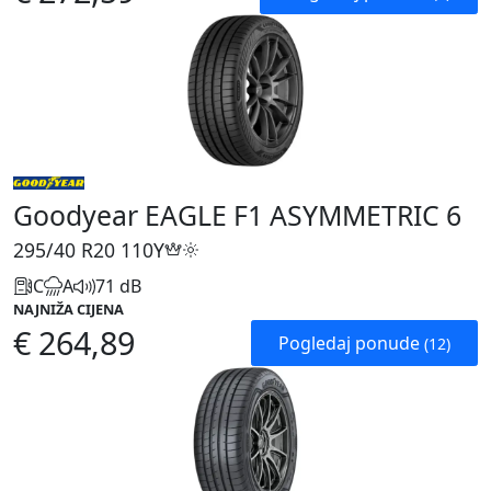
Goodyear EAGLE F1 ASYMMETRIC 6
295/40 R20
110Y
C
A
71 dB
NAJNIŽA CIJENA
€ 264,89
Pogledaj ponude
(12)