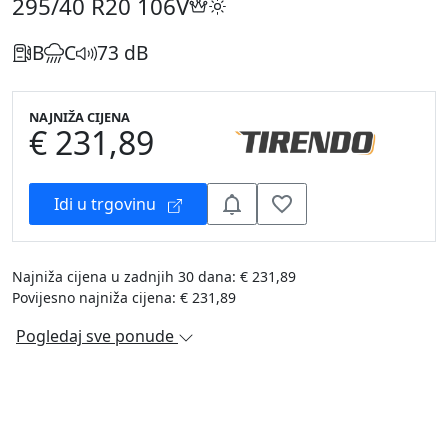
295/40 R20
106V
B
C
73 dB
NAJNIŽA CIJENA
€ 231,89
Idi u trgovinu
Najniža cijena u zadnjih 30 dana: € 231,89
Povijesno najniža cijena: € 231,89
Pogledaj sve ponude