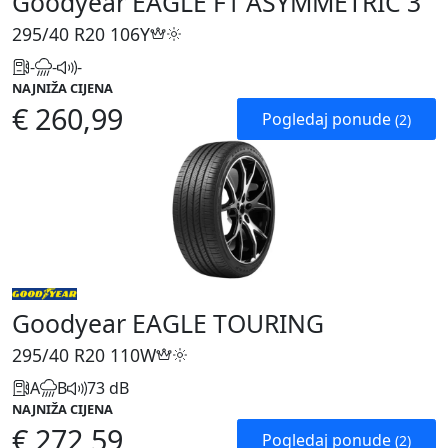
Goodyear EAGLE F1 ASYMMETRIC 3
295/40 R20
106Y
-
-
-
NAJNIŽA CIJENA
€ 260,99
Pogledaj ponude
(2)
Goodyear EAGLE TOURING
295/40 R20
110W
A
B
73 dB
NAJNIŽA CIJENA
€ 272,59
Pogledaj ponude
(2)