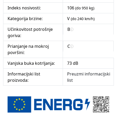
Indeks nosivosti:
106
(do 950 kg)
Kategorija brzine:
V
(do 240 km/h)
Učinkovitost potrošnje
B
goriva:
Prianjanje na mokroj
C
površini:
Vanjska buka kotrljanja:
73 dB
Informacijski list
Preuzmi informacijski
proizvoda:
list