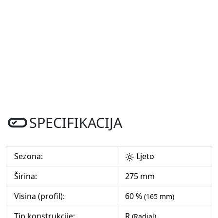
SPECIFIKACIJA
Sezona:
Ljeto
Širina:
275 mm
Visina (profil):
60 %
(165 mm)
Tip konstrukcije:
R
(Radial)