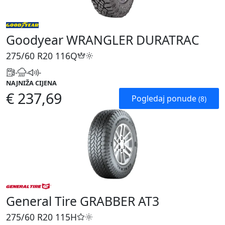
Goodyear WRANGLER DURATRAC
275/60 R20
116Q
-
-
-
NAJNIŽA CIJENA
€ 237,69
Pogledaj ponude
(8)
General Tire GRABBER AT3
275/60 R20
115H