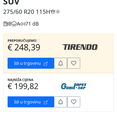
SUV
275/60 R20
115H
B
A
71 dB
PREPORUČUJEMO
€ 248,39
Idi u trgovinu
NAJNIŽA CIJENA
€ 199,82
Idi u trgovinu