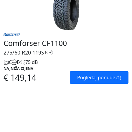
Comforser CF1100
275/60 R20
119S
C
E
75 dB
NAJNIŽA CIJENA
€ 149,14
Pogledaj ponude
(1)