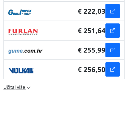
€ 222,03
€ 251,64
€ 255,99
€ 256,50
Učitaj više