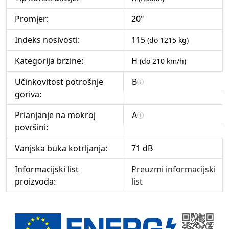
Promjer:
20"
Indeks nosivosti:
115
(do 1215 kg)
Kategorija brzine:
H
(do 210 km/h)
Učinkovitost potrošnje
B
goriva:
Prianjanje na mokroj
A
površini:
Vanjska buka kotrljanja:
71 dB
Informacijski list
Preuzmi informacijski
proizvoda:
list