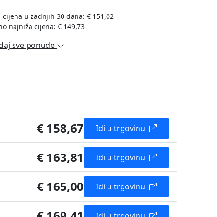
 cijena u zadnjih 30 dana: € 151,02
no najniža cijena: € 149,73
daj sve ponude
€ 158,67
Idi u trgovinu
€ 163,81
Idi u trgovinu
€ 165,00
Idi u trgovinu
€ 169,41
Idi u trgovinu