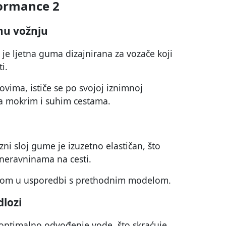
formance 2
nu vožnju
je ljetna guma dizajnirana za vozače koji
i.
vima, ističe se po svojoj iznimnoj
a mokrim i suhim cestama.
zni sloj gume je izuzetno elastičan, što
neravninama na cesti.
ažom u usporedbi s prethodnim modelom.
dlozi
optimalno odvođenje vode, što skraćuje