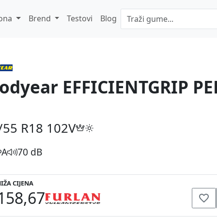
ona
Brend
Testovi
Blog
odyear EFFICIENTGRIP 
/55 R18
102V
A
70 dB
IŽA CIJENA
158,67