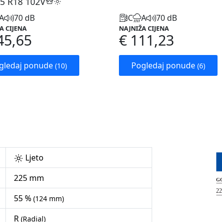
5 R18
102V
A
70 dB
C
A
70 dB
A CIJENA
NAJNIŽA CIJENA
45,65
€ 111,23
gledaj ponude
Pogledaj ponude
(10)
(6)
Ljeto
225 mm
55 %
(124 mm)
R
(Radial)