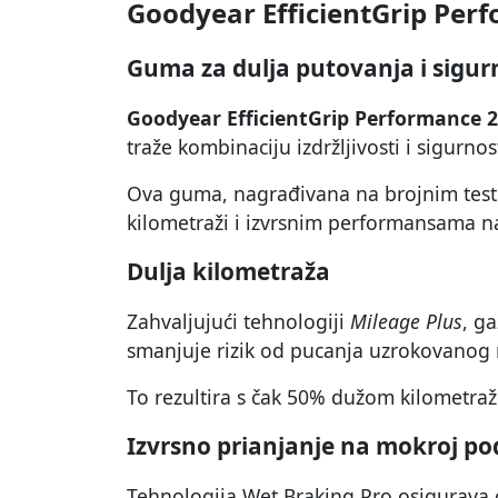
Goodyear EfficientGrip Per
Guma za dulja putovanja i sigur
Goodyear EfficientGrip Performance 2
traže kombinaciju izdržljivosti i sigurnost
Ova guma, nagrađivana na brojnim testo
kilometraži i izvrsnim performansama n
Dulja kilometraža
Zahvaljujući tehnologiji
Mileage Plus
, ga
smanjuje rizik od pucanja uzrokovanog 
To rezultira s čak 50% dužom kilometr
Izvrsno prianjanje na mokroj po
Tehnologija Wet Braking Pro osigurava 