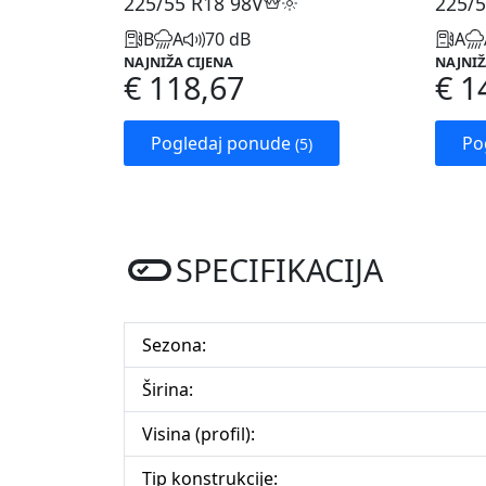
225/55 R18
98V
225/5
B
A
70 dB
A
NAJNIŽA CIJENA
NAJNIŽ
€ 118,67
€ 1
Pogledaj ponude
Po
(5)
SPECIFIKACIJA
Sezona:
Širina:
Visina (profil):
Tip konstrukcije: