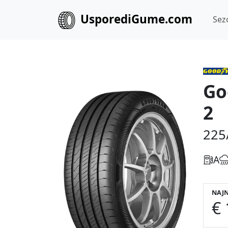
UsporediGume.com
Sez
Go
2
225
A
NAJN
€ 