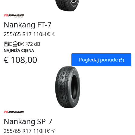
Nankang FT-7
255/65 R17
110H
D
D
72 dB
NAJNIŽA CIJENA
€ 108,00
Pogledaj ponude
(5)
Nankang SP-7
255/65 R17
110H