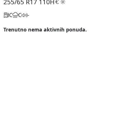
255/65 R17
110H
C
C
-
Trenutno nema aktivnih ponuda.