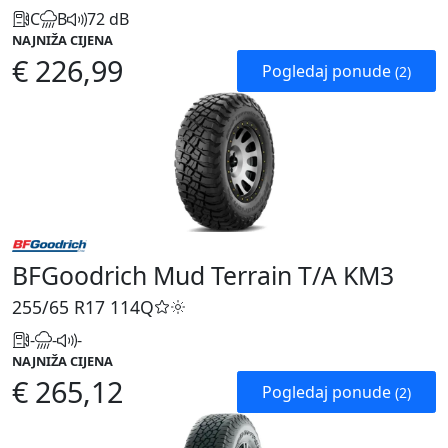
C
B
72 dB
NAJNIŽA CIJENA
€ 226,99
Pogledaj ponude
(2)
BFGoodrich Mud Terrain T/A KM3
255/65 R17
114Q
-
-
-
NAJNIŽA CIJENA
€ 265,12
Pogledaj ponude
(2)