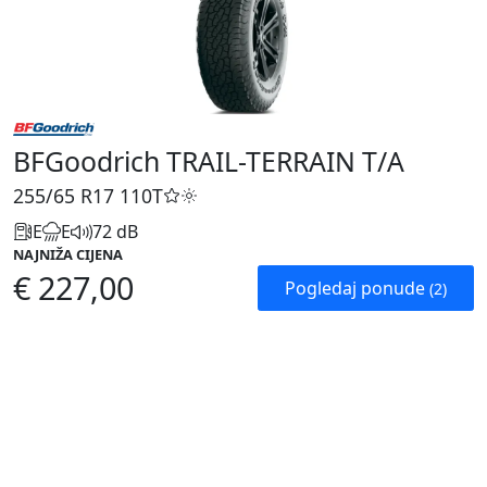
BFGoodrich TRAIL-TERRAIN T/A
255/65 R17
110T
E
E
72 dB
NAJNIŽA CIJENA
€ 227,00
Pogledaj ponude
(2)