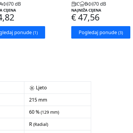
A
70 dB
C
B
70 dB
A CIJENA
NAJNIŽA CIJENA
4,82
€ 47,56
gledaj ponude
Pogledaj ponude
(1)
(3)
Ljeto
215 mm
60 %
(129 mm)
R
(Radial)