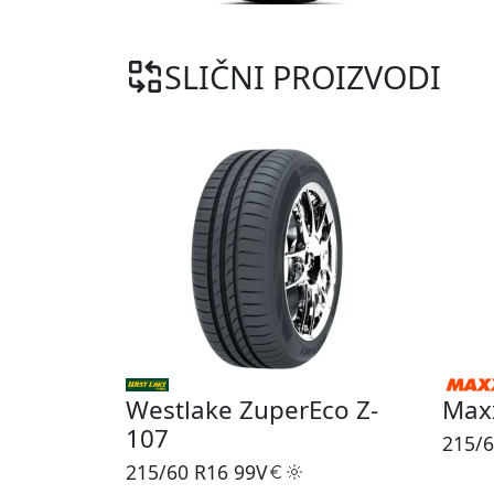
SLIČNI PROIZVODI
Westlake ZuperEco Z-
Maxx
107
215/6
215/60 R16
99V