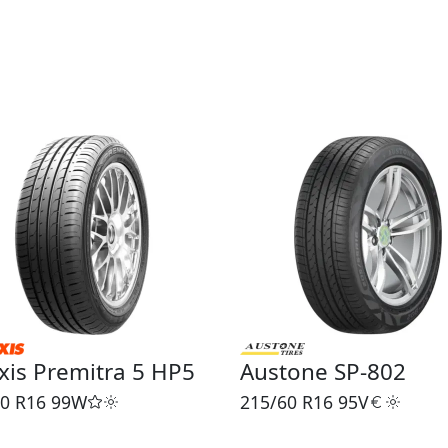
is Premitra 5 HP5
Austone SP-802
0 R16
99W
215/60 R16
95V