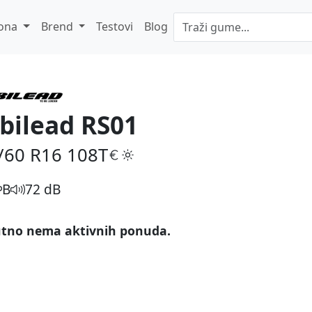
ona
Brend
Testovi
Blog
bilead RS01
/60 R16
108T
B
72 dB
tno nema aktivnih ponuda.