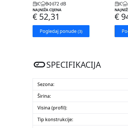
C
B
72 dB
C
NAJNIŽA CIJENA
NAJNIŽ
€ 52,31
€ 9
Pogledaj ponude
Po
(3)
SPECIFIKACIJA
Sezona:
Širina:
Visina (profil):
Tip konstrukcije: