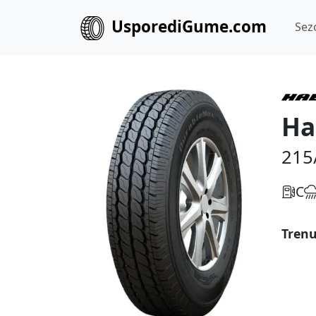
UsporediGume.com
Sez
Ha
215
C
Trenu