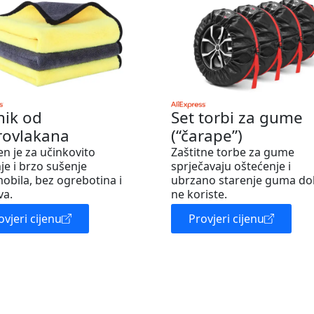
nik od
Set torbi za gume
rovlakana
(“čarape”)
en je za učinkovito
Zaštitne torbe za gume
je i brzo sušenje
sprječavaju oštećenje i
obila, bez ogrebotina i
ubrzano starenje guma do
va.
ne koriste.
ovjeri cijenu
Provjeri cijenu