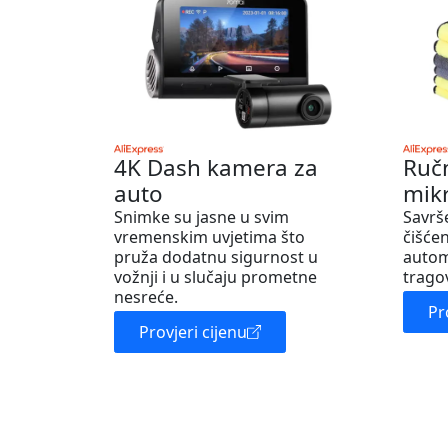
4K Dash kamera za
Ruč
auto
mik
Snimke su jasne u svim
Savrš
vremenskim uvjetima što
čišćen
pruža dodatnu sigurnost u
autom
vožnji i u slučaju prometne
trago
nesreće.
Pr
Provjeri cijenu