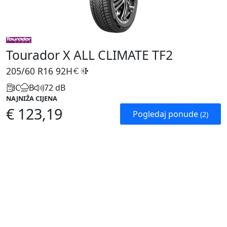
Tourador X ALL CLIMATE TF2
205/60 R16
92H
C
B
72 dB
NAJNIŽA CIJENA
€ 123,19
Pogledaj ponude
(2)