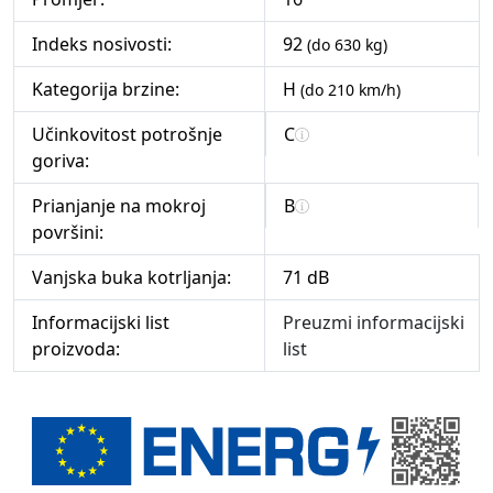
Indeks nosivosti:
92
(do 630 kg)
Kategorija brzine:
H
(do 210 km/h)
Učinkovitost potrošnje
C
goriva:
Prianjanje na mokroj
B
površini:
Vanjska buka kotrljanja:
71 dB
Informacijski list
Preuzmi informacijski
proizvoda:
list