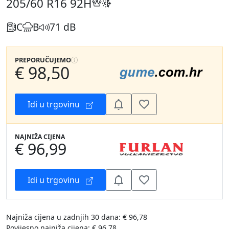
205/60 R16
92H
C
B
71 dB
PREPORUČUJEMO
€ 98,50
Idi u trgovinu
NAJNIŽA CIJENA
€ 96,99
Idi u trgovinu
Najniža cijena u zadnjih 30 dana: € 96,78
Povijesno najniža cijena: € 96,78