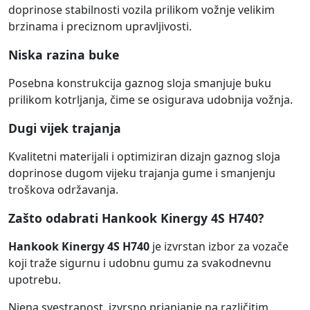
doprinose stabilnosti vozila prilikom vožnje velikim
brzinama i preciznom upravljivosti.
Niska razina buke
Posebna konstrukcija gaznog sloja smanjuje buku
prilikom kotrljanja, čime se osigurava udobnija vožnja.
Dugi vijek trajanja
Kvalitetni materijali i optimiziran dizajn gaznog sloja
doprinose dugom vijeku trajanja gume i smanjenju
troškova održavanja.
Zašto odabrati Hankook Kinergy 4S H740?
Hankook Kinergy 4S H740
je izvrstan izbor za vozače
koji traže sigurnu i udobnu gumu za svakodnevnu
upotrebu.
Njena svestranost, izvrsno prianjanje na različitim