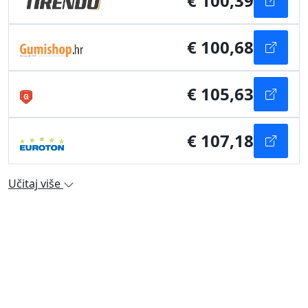
€ 100,39
€ 100,68
€ 105,63
€ 107,18
Učitaj više