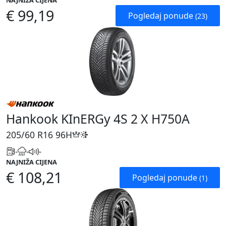
NAJNIŽA CIJENA
€ 99,19
Pogledaj ponude
(23)
Hankook KInERGy 4S 2 X H750A
205/60 R16
96H
-
-
-
NAJNIŽA CIJENA
€ 108,21
Pogledaj ponude
(1)