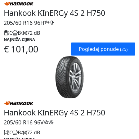
Hankook KInERGy 4S 2 H750
205/60 R16
96H
C
B
72 dB
NAJNIŽA CIJENA
€ 101,00
Pogledaj ponude
(25)
Hankook KInERGy 4S 2 H750
205/60 R16
96V
C
B
72 dB