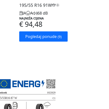
195/55 R16
91W
A
A
68 dB
NAJNIŽA CIJENA
€ 94,48
Pogledaj ponude
(9)