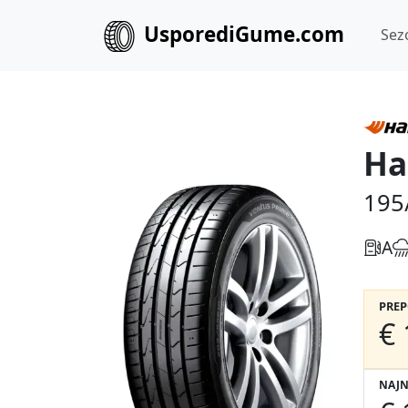
UsporediGume.com
Sez
Ha
195
A
PRE
€ 
NAJN