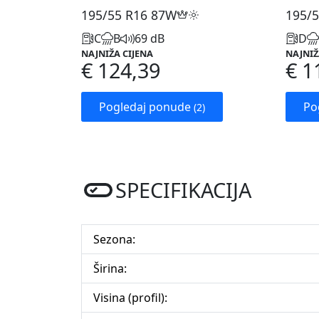
195/55 R16
87W
195/5
C
B
69 dB
D
NAJNIŽA CIJENA
NAJNIŽ
€ 124,39
€ 1
Pogledaj ponude
Po
(2)
SPECIFIKACIJA
Sezona:
Širina:
Visina (profil):