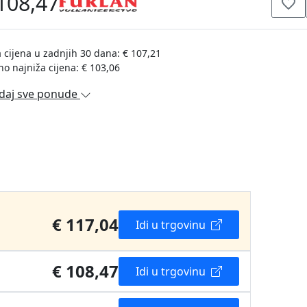
108,47
 cijena u zadnjih 30 dana: € 107,21
no najniža cijena: € 103,06
daj sve ponude
€ 117,04
Idi u trgovinu
€ 108,47
Idi u trgovinu