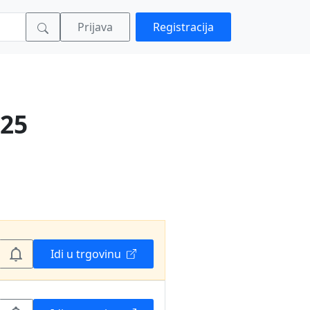
Prijava
Registracija
125
Idi u trgovinu