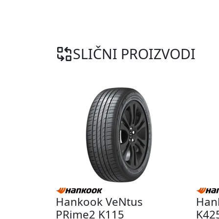
SLIČNI PROIZVODI
Hankook VeNtus
Han
PRime2 K115
K42