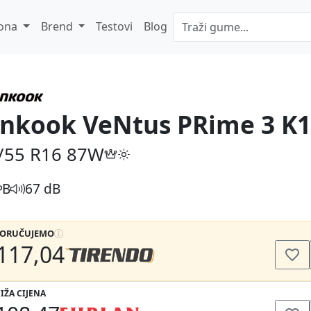
ona
Brend
Testovi
Blog
nkook VeNtus PRime 3 K
/55 R16
87W
B
67 dB
PORUČUJEMO
117,04
IŽA CIJENA