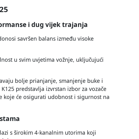
25
ormanse i dug vijek trajanja
onosi savršen balans između visoke
nost u svim uvjetima vožnje, uključujući
vaju bolje prianjanje, smanjenje buke i
 K125 predstavlja izvrstan izbor za vozače
 koje će osigurati udobnost i sigurnost na
estama
zi s širokim 4-kanalnim utorima koji