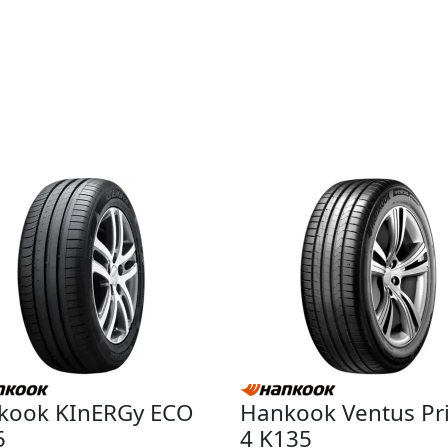
kook KInERGy ECO
Hankook Ventus Pr
5
4 K135